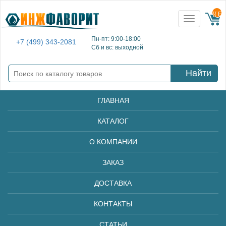
{{ E
Toggle
navigation
Пн-пт: 9:00-18:00
+7 (499) 343-2081
Сб и вс: выходной
Найти
ГЛАВНАЯ
КАТАЛОГ
О КОМПАНИИ
ЗАКАЗ
ДОСТАВКА
КОНТАКТЫ
СТАТЬИ