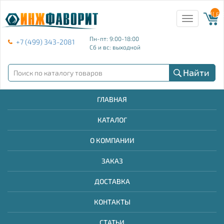
{{ E
Toggle
navigation
Пн-пт: 9:00-18:00
+7 (499) 343-2081
Сб и вс: выходной
Найти
ГЛАВНАЯ
КАТАЛОГ
О КОМПАНИИ
ЗАКАЗ
ДОСТАВКА
КОНТАКТЫ
СТАТЬИ