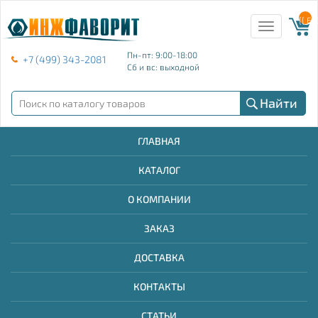
{{ E
Toggle
navigation
Пн-пт: 9:00-18:00
+7 (499) 343-2081
Сб и вс: выходной
Найти
ГЛАВНАЯ
КАТАЛОГ
О КОМПАНИИ
ЗАКАЗ
ДОСТАВКА
КОНТАКТЫ
СТАТЬИ