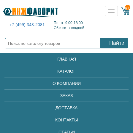
{{ E
Toggle
navigation
Пн-пт: 9:00-18:00
+7 (499) 343-2081
Сб и вс: выходной
Найти
ГЛАВНАЯ
КАТАЛОГ
О КОМПАНИИ
ЗАКАЗ
ДОСТАВКА
КОНТАКТЫ
СТАТЬИ