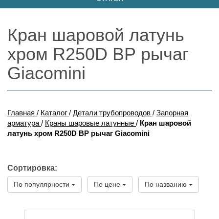
Кран шаровой латунь
хром R250D ВР рычаг
Giacomini
Главная
/
Каталог
/
Детали трубопроводов
/
Запорная
арматура
/
Краны шаровые латунные
/
Кран шаровой
латунь хром R250D ВР рычаг Giacomini
Сортировка:
По популярности
По цене
По названию