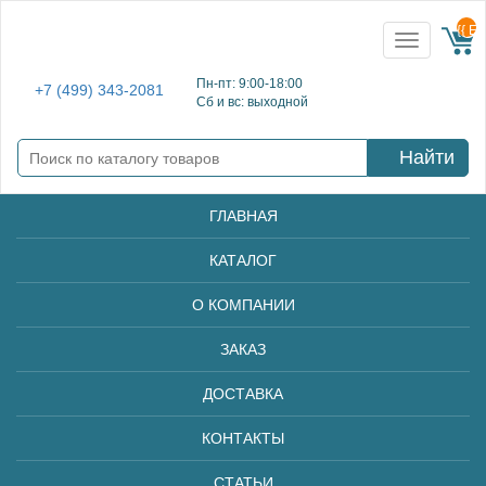
{{ E
Toggle
navigation
Пн-пт: 9:00-18:00
+7 (499) 343-2081
Сб и вс: выходной
Найти
ГЛАВНАЯ
КАТАЛОГ
О КОМПАНИИ
ЗАКАЗ
ДОСТАВКА
КОНТАКТЫ
СТАТЬИ