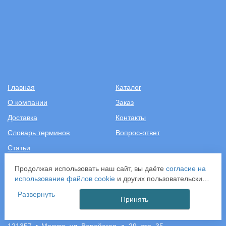
Главная
Каталог
О компании
Заказ
Доставка
Контакты
Словарь терминов
Вопрос-ответ
Статьи
Продолжая использовать наш сайт, вы даёте
согласие на
+7 (499) 343-2081
использование файлов cookie
и других пользовательских
данных (включая IP-адрес, сведения о местоположении,
Развернуть
ООО «САНТЕХПОСТАВКА»
устройстве, действиях на сайте и т. п.) для
Принять
ИНН: 7731286301
функционирования сайта, проведения статистических
ОГРН: 1157746583092
исследований, ретаргетинга и использования систем
121357, г. Москва, ул. Верейская, д. 29, стр. 35