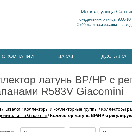
г. Москва, улица Салты
Понедельник-пятница: 9:00-18
Суббота и воскресенье: выход
О КОМПАНИИ
ЗАКАЗ
ДОСТАВКА
ллектор латунь ВР/НР с р
апанами R583V Giacomini
я
/
Каталог
/
Коллекторы и коллекторные группы
/
Коллекторы р
делительные Giacomini
/
Коллектор латунь ВР/НР с регулиру