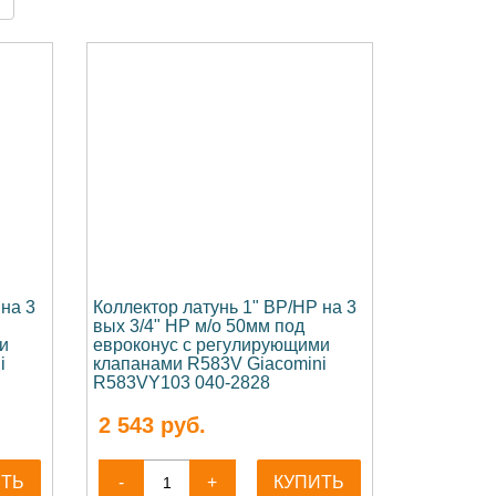
 на 3
Коллектор латунь 1" ВР/НР на 3
вых 3/4" НР м/о 50мм под
и
евроконус с регулирующими
i
клапанами R583V Giacomini
R583VY103 040-2828
2 543
руб.
ИТЬ
-
+
КУПИТЬ