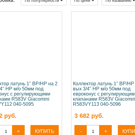
ровка:
По популярности
По цене
По названию
ктор латунь 1" ВР/НР на 2
Коллектор латунь 1" ВР/НР
/4" НР м/о 50мм под
вых 3/4" НР м/о 50мм под
онус с регулирующими
евроконус с регулирующим
нами R583V Giacomini
клапанами R583V Giacomin
Y112 040-5095
R583VY113 040-5096
2
руб.
3 682
руб.
+
КУПИТЬ
-
+
КУП