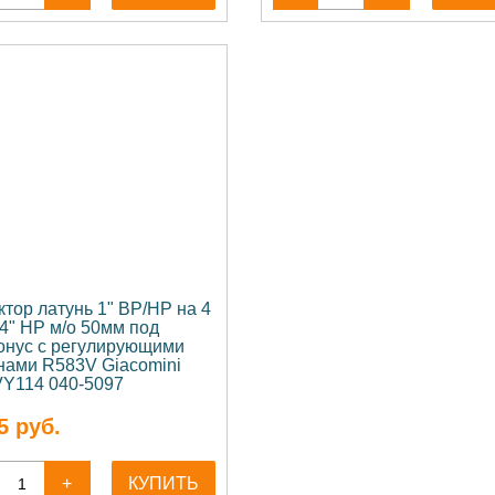
ктор латунь 1" ВР/НР на 4
/4" НР м/о 50мм под
онус с регулирующими
нами R583V Giacomini
Y114 040-5097
5
руб.
+
КУПИТЬ