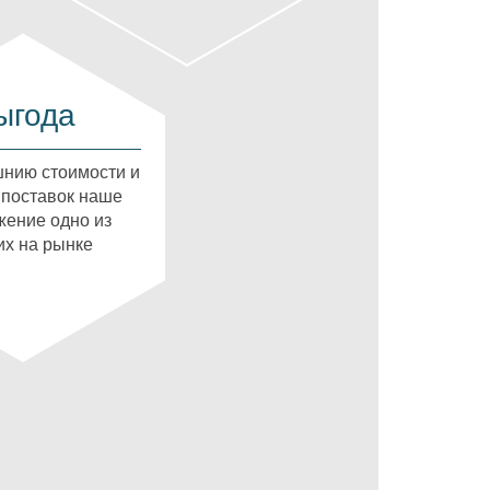
ыгода
нию стоимости и
 поставок наше
ение одно из
х на рынке