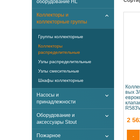
Сорти
оборудование HL
Коллекторы и
коллекторные группы
Группы коллекторные
Коллекторы
распределительные
Узлы распределительные
Узлы смесительные
Шкафы коллекторные
Колле
вых 3
Насосы и
еврок
принадлежности
клапа
R583V
Оборудование и
2 56
аксессуары Stout
Пожарное
-