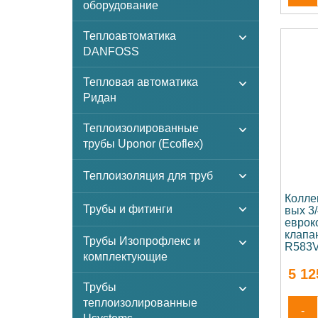
оборудование
Теплоавтоматика
DANFOSS
Тепловая автоматика
Ридан
Теплоизолированные
трубы Uponor (Ecoflex)
Теплоизоляция для труб
Колле
Трубы и фитинги
вых 3
еврок
клапа
Трубы Изопрофлекс и
R583V
комплектующие
5 12
Трубы
теплоизолированные
-