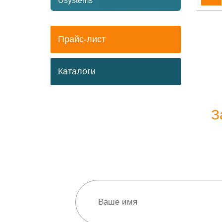
Usystems
Прайс-лист
Каталоги
З