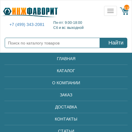
{{ E
Toggle
navigation
Пн-пт: 9:00-18:00
+7 (499) 343-2081
Сб и вс: выходной
Найти
ГЛАВНАЯ
КАТАЛОГ
О КОМПАНИИ
ЗАКАЗ
ДОСТАВКА
КОНТАКТЫ
СТАТЬИ