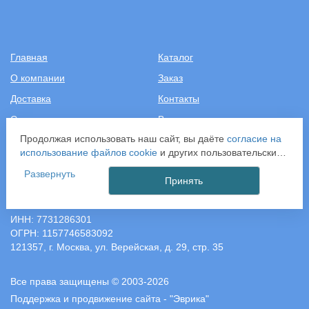
Главная
Каталог
О компании
Заказ
Доставка
Контакты
Словарь терминов
Вопрос-ответ
Продолжая использовать наш сайт, вы даёте
согласие на
Статьи
использование файлов cookie
и других пользовательских
данных (включая IP-адрес, сведения о местоположении,
Развернуть
+7 (499) 343-2081
устройстве, действиях на сайте и т. п.) для
Принять
функционирования сайта, проведения статистических
ООО «САНТЕХПОСТАВКА»
исследований, ретаргетинга и использования систем
ИНН: 7731286301
аналитики (например, Яндекс.Метрика), в соответствии с
ОГРН: 1157746583092
нашей
Политикой обработки персональных данных.
121357, г. Москва, ул. Верейская, д. 29, стр. 35
Если вы не хотите, чтобы ваши данные обрабатывались,
настройте ограничения в браузере или покиньте сайт.
Все права защищены © 2003-2026
Поддержка и продвижение сайта - "Эврика"