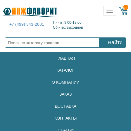
{{ E
Toggle
navigation
Пн-пт: 9:00-18:00
+7 (499) 343-2081
Сб и вс: выходной
Найти
ГЛАВНАЯ
КАТАЛОГ
О КОМПАНИИ
ЗАКАЗ
ДОСТАВКА
КОНТАКТЫ
СТАТЬИ