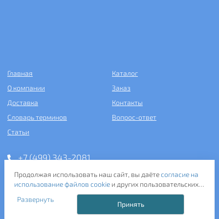
Главная
Каталог
О компании
Заказ
Доставка
Контакты
Словарь терминов
Вопрос-ответ
Статьи
+7 (499) 343-2081
Продолжая использовать наш сайт, вы даёте
согласие на
ООО «САНТЕХПОСТАВКА»
использование файлов cookie
и других пользовательских
ИНН: 7731286301
данных (включая IP-адрес, сведения о местоположении,
ОГРН: 1157746583092
Развернуть
устройстве, действиях на сайте и т. п.) для
Принять
121357, г. Москва, ул. Верейская, д. 29, стр. 35
функционирования сайта, проведения статистических