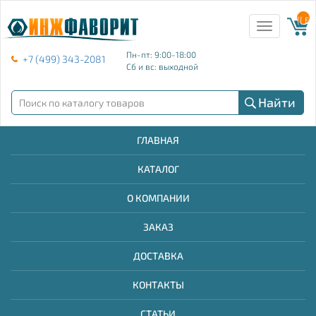
{{ E
Toggle
navigation
Пн-пт: 9:00-18:00
+7 (499) 343-2081
Сб и вс: выходной
Найти
ГЛАВНАЯ
КАТАЛОГ
О КОМПАНИИ
ЗАКАЗ
ДОСТАВКА
КОНТАКТЫ
СТАТЬИ