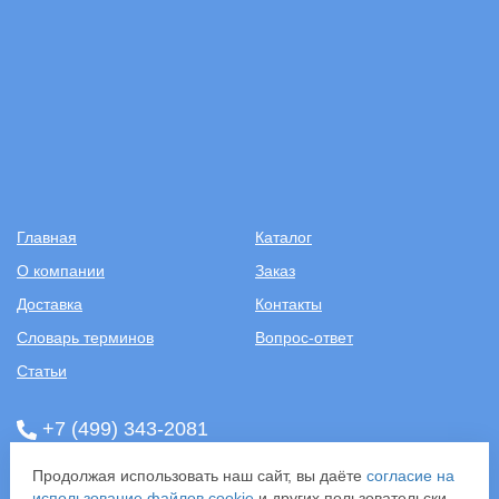
Главная
Каталог
О компании
Заказ
Доставка
Контакты
Словарь терминов
Вопрос-ответ
Статьи
+7 (499) 343-2081
Продолжая использовать наш сайт, вы даёте
согласие на
ООО «САНТЕХПОСТАВКА»
использование файлов cookie
и других пользовательских
ИНН: 7731286301