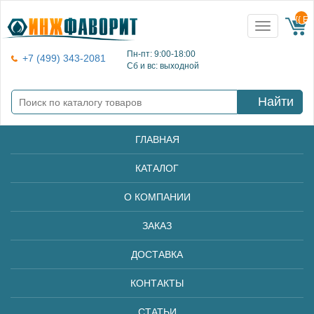
{{ E
Toggle
navigation
Пн-пт: 9:00-18:00
+7 (499) 343-2081
Сб и вс: выходной
Найти
ГЛАВНАЯ
КАТАЛОГ
О КОМПАНИИ
ЗАКАЗ
ДОСТАВКА
КОНТАКТЫ
СТАТЬИ