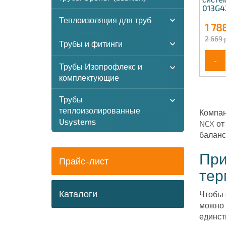
013G4
Теплоизоляция для труб
1 78
2 669 
Трубы и фитинги
-
Трубы Изопрофлекс и
комплектующие
Трубы
теплоизолированные
Компан
Usystems
NCX от
баланс
При
Прайс-лист
тер
Каталоги
Чтобы 
можно 
единст