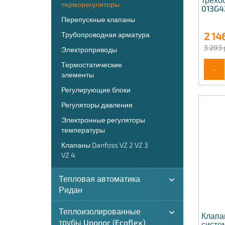
терморегуляторы
013G4
Перепускные клапаны
Трубопроводная арматура
2 14
3 203 
Электроприводы
Термостатические
-
элементы
Регулирующие блоки
Регуляторы давления
Электронные регуляторы
температуры
Клапаны Danfoss VZ 2 VZ 3
VZ 4
Тепловая автоматика
Ридан
Теплоизолированные
Клапа
трубы Uponor (Ecoflex)
систе