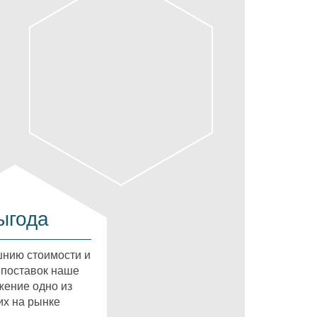
ыгода
нию стоимости и
 поставок наше
ение одно из
х на рынке