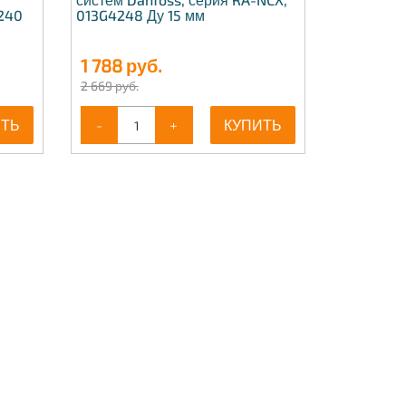
240
013G4248 Ду 15 мм
1 788
руб.
2 669 руб.
ИТЬ
-
+
КУПИТЬ