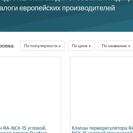
алоги европейских производителей
ровка:
По популярности
По цене
По названию
н RA-NCX-15 угловой,
Клапан терморегулятора R
севая версия Danfoss
NCX-15 угловой трехосевой