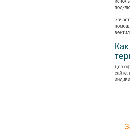
исполь
подклю
Зачаст
помощь
вентил
Как
тер
Для оф
сайте,
индиви
З