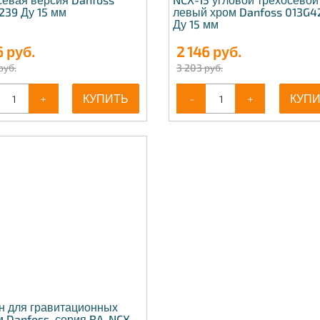
239 Ду 15 мм
левый хром Danfoss 013G4
Ду 15 мм
6
руб.
2 146
руб.
руб.
3 203 руб.
+
КУПИТЬ
-
+
КУП
н для гравитационных
м Danfoss, серия RA-NCX,