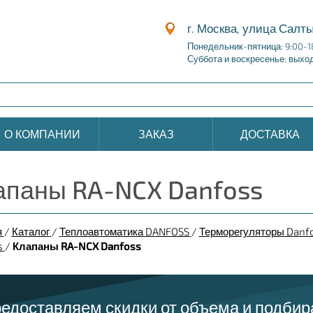
г. Москва, улица Салты
Понедельник-пятница: 9:00-1
Суббота и воскресенье: выхо
О КОМПАНИИ
ЗАКАЗ
ДОСТАВКА
апаны RA-NCX Danfoss
я
/
Каталог
/
Теплоавтоматика DANFOSS
/
Терморегуляторы Danf
s
/
Клапаны RA-NCX Danfoss
едоставляем скидки от объема и подби