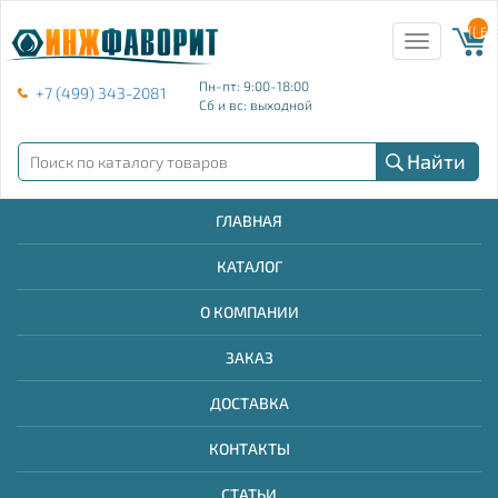
{{ E
Toggle
navigation
Пн-пт: 9:00-18:00
+7 (499) 343-2081
Сб и вс: выходной
Найти
ГЛАВНАЯ
КАТАЛОГ
О КОМПАНИИ
ЗАКАЗ
ДОСТАВКА
КОНТАКТЫ
СТАТЬИ