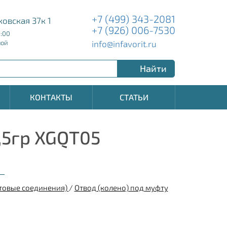
+7 (499) 343-2081
ковская 37к 1
+7 (926) 006-7530
8:00
info@infavorit.ru
ной
Найти
КОНТАКТЫ
СТАТЬИ
,5гр XGQT05
товые соединения)
/
Отвод (колено) под муфту