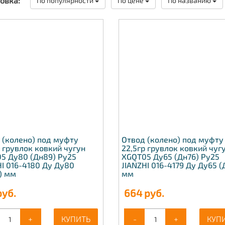
овка:
По популярности
По цене
По названию
 (колено) под муфту
Отвод (колено) под муфту
р грувлок ковкий чугун
22,5гр грувлок ковкий чуг
5 Ду80 (Дн89) Ру25
XGQT05 Ду65 (Дн76) Ру25
HI 016-4180 Ду Ду80
JIANZHI 016-4179 Ду Ду65 (
) мм
мм
уб.
664
руб.
+
КУПИТЬ
-
+
КУП