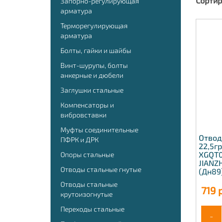
Сортир
Запорно-регулирующая
арматура
Терморегулирующая
арматура
Болты, гайки и шайбы
Винт-шурупы, болты
анкерные и дюбели
Заглушки стальные
Компенсаторы и
вибровставки
Муфты соединительные
Отвод
ПФРК и ДРК
22,5г
XGQT0
Опоры стальные
JIANZ
Отводы стальные гнутые
(Дн89
Отводы стальные
719
р
крутоизогнутые
Переходы стальные
-