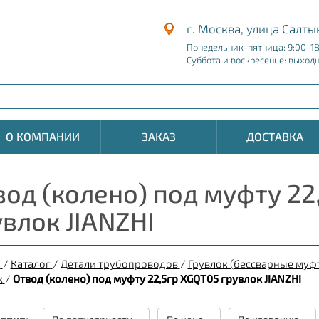
г. Москва, улица Салты
Понедельник-пятница: 9:00-1
Суббота и воскресенье: выход
О КОМПАНИИ
ЗАКАЗ
ДОСТАВКА
вод (колено) под муфту 22
увлок JIANZHI
я
/
Каталог
/
Детали трубопроводов
/
Грувлок (бессварные муф
к
/
Отвод (колено) под муфту 22,5гр XGQT05 грувлок JIANZHI