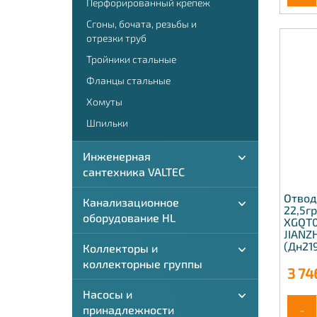
Перфорированный крепеж
Сгоны, бочата, резьбы и
отрезки труб
Тройники стальные
Фланцы стальные
Хомуты
Шпильки
Инженерная
сантехника VALTEC
Отвод
Канализационное
22,5г
оборудование HL
XGQT0
JIANZ
(Дн21
Коллекторы и
коллекторные группы
3 74
Насосы и
принадлежности
-