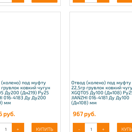
 (колено) под муфту
Отвод (колено) под муфту
р грувлок ковкий чугун
22,5гр грувлок ковкий чуг
5 Ду200 (Дн219) Ру25
XGQT05 Ду100 (Дн108) Ру2
HI 016-4183 Ду Ду200
JIANZHI 016-4181 Ду Ду100
9) мм
(Дн108) мм
6
руб.
967
руб.
+
КУПИТЬ
-
+
КУП