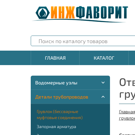
ГЛАВНАЯ
КАТАЛОГ
От
Водомерные узлы
гр
Детали трубопроводов
Грувлок (бессварные
Главна
муфтовые соединения)
грувло
Запорная арматура