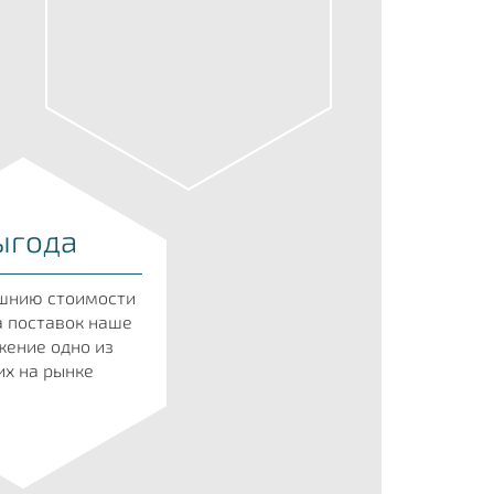
ыгода
шнию стоимости
а поставок наше
ение одно из
х на рынке