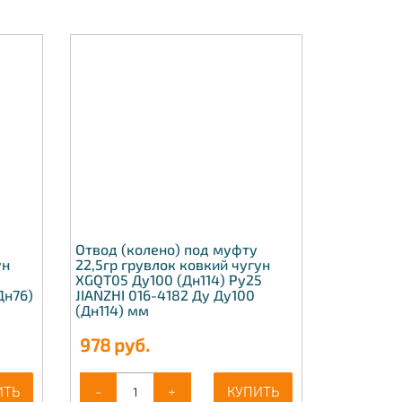
Отвод (колено) под муфту
ун
22,5гр грувлок ковкий чугун
XGQT05 Ду100 (Дн114) Ру25
Дн76)
JIANZHI 016-4182 Ду Ду100
(Дн114) мм
978
руб.
ИТЬ
-
+
КУПИТЬ