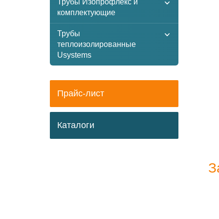
Трубы Изопрофлекс и
комплектующие
Трубы
теплоизолированные
Usystems
Прайс-лист
Каталоги
З