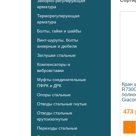
Сорти
Запорно-регулирующая
арматура
Терморегулирующая
арматура
Болты, гайки и шайбы
Винт-шурупы, болты
анкерные и дюбели
Заглушки стальные
Компенсаторы и
вибровставки
Муфты соединительные
Кран 
ПФРК и ДРК
R730G
полно
Опоры стальные
Giaco
Отводы стальные гнутые
473
Отводы стальные
крутоизогнутые
-
Переходы стальные