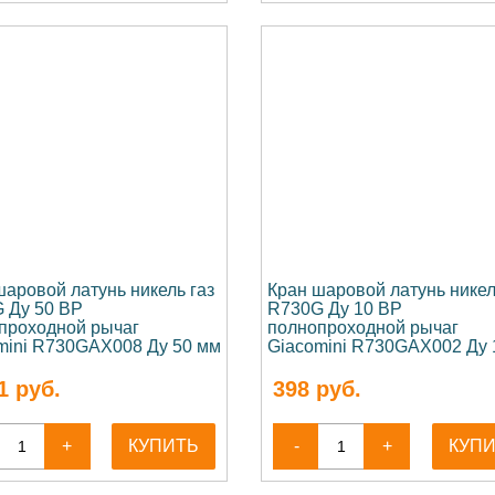
шаровой латунь никель газ
Кран шаровой латунь никел
 Ду 50 ВР
R730G Ду 10 ВР
проходной рычаг
полнопроходной рычаг
mini R730GAX008 Ду 50 мм
Giacomini R730GAX002 Ду 
1
руб.
398
руб.
+
КУПИТЬ
-
+
КУП