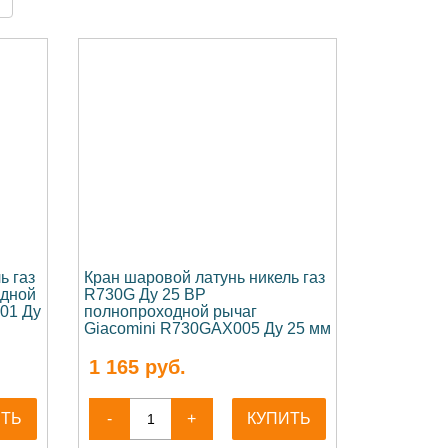
ь газ
Кран шаровой латунь никель газ
одной
R730G Ду 25 ВР
01 Ду
полнопроходной рычаг
Giacomini R730GAX005 Ду 25 мм
1 165
руб.
ИТЬ
-
+
КУПИТЬ