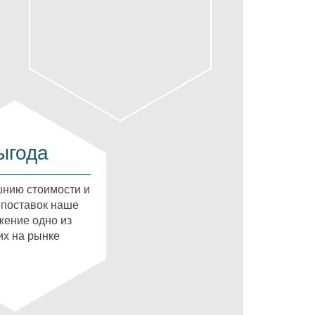
ыгода
нию стоимости и
 поставок наше
ение одно из
х на рынке