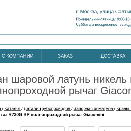
г. Москва, улица Салты
Понедельник-пятница: 9:00-18
Суббота и воскресенье: выход
О КОМПАНИИ
ЗАКАЗ
ДОСТАВКА
ан шаровой латунь никель
лнопроходной рычаг Giacom
я
/
Каталог
/
Детали трубопроводов
/
Запорная арматура
/
Краны 
 газ R730G ВР полнопроходной рычаг Giacomini