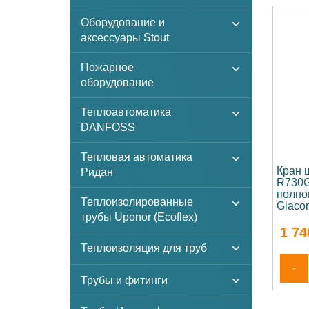
Оборудование и
аксессуары Stout
Пожарное
оборудование
Теплоавтоматика
DANFOSS
Тепловая автоматика
Кран 
Ридан
R730G
полно
Теплоизолированные
Giaco
трубы Uponor (Ecoflex)
1 74
Теплоизоляция для труб
-
Трубы и фитинги