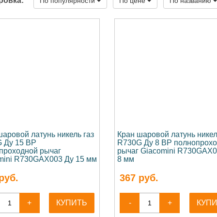
ровка:
По популярности
По цене
По названию
шаровой латунь никель газ
Кран шаровой латунь никел
 Ду 15 ВР
R730G Ду 8 ВР полнопрох
проходной рычаг
рычаг Giacomini R730GAX0
mini R730GAX003 Ду 15 мм
8 мм
руб.
367
руб.
+
КУПИТЬ
-
+
КУП