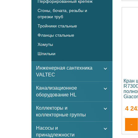
Перфорированный крепеж
Сгоны, бочата, резьбы и
отрезки труб
Тройники стальные
Фланцы стальные
Хомуты
Шпильки
Инженерная сантехника
VALTEC
Кран 
R730G
Канализационное
полно
оборудование HL
Giaco
4 24
Коллекторы и
коллекторные группы
-
Насосы и
принадлежности