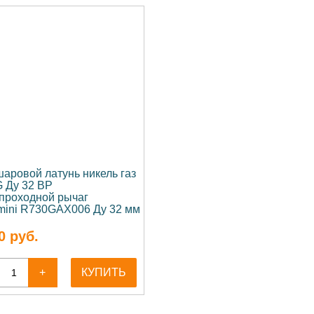
шаровой латунь никель газ
 Ду 32 ВР
проходной рычаг
mini R730GAX006 Ду 32 мм
0
руб.
+
КУПИТЬ