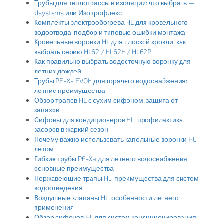
Трубы для теплотрассы в изоляции: что выбрать —
Usystems или Изопрофлекс
Комплекты электрообогрева HL для кровельного
водоотвода: подбор и типовые ошибки монтажа
Кровельные воронки HL для плоской кровли: как
выбрать серию HL62 / HL62H / HL62P
Как правильно выбрать водосточную воронку для
летних дождей
Трубы PE-Xa EVOH для горячего водоснабжения:
летние преимущества
Обзор трапов HL с сухим сифоном: защита от
запахов
Сифоны для кондиционеров HL: профилактика
засоров в жаркий сезон
Почему важно использовать капельные воронки HL
летом
Гибкие трубы PE-Xa для летнего водоснабжения:
основные преимущества
Нержавеющие трапы HL: преимущества для систем
водоотведения
Воздушные клапаны HL: особенности летнего
применения
Обзор сифонов HL для систем кондиционирования: