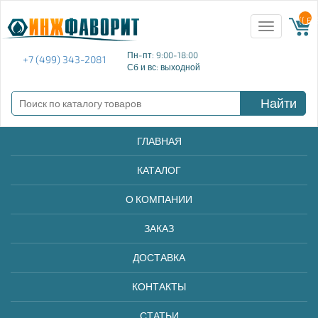
{{ E
Toggle
navigation
Пн-пт: 9:00-18:00
+7 (499) 343-2081
Сб и вс: выходной
Найти
ГЛАВНАЯ
КАТАЛОГ
О КОМПАНИИ
ЗАКАЗ
ДОСТАВКА
КОНТАКТЫ
СТАТЬИ