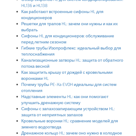
HL136 и HL138
Как работают встроенные сифоны HL для
кондиционеров
Решетки для трапов HL: зачем они нужны и как их
выбрать
Сифоны HL для кондиционеров: обслуживание
перед летним сезоном
Гибкие трубы Изопрофлекс: идеальный выбор для
теплоснабжения
Канализационные затворы HL: защита от обратного
потока весной
Как защитить крышу от дождей с кровельными
воронками HL
Почему трубы PE-Xa EVOH идеальны для систем
отопления
Надставные элементы HL: как они помогают
улучшить дренажную систему
Сифоны с запахозапирающим устройством HL:
защита от неприятных запахов
Кровельные воронки HL: сравнение моделей для
зимнего водоотвода
Дренажное кольцо HL: зачем оно нужно в холодное