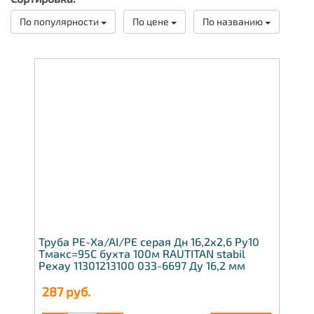
По популярности
По цене
По названию
Труба PE-Xa/AI/PE серая Дн 16,2х2,6 Ру10
Тмакс=95C бухта 100м RAUTITAN stabil
Рехау 11301213100 033-6697 Ду 16,2 мм
287
руб.