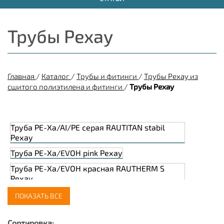
Трубы Рехау
Главная
/
Каталог
/
Трубы и фитинги
/
Трубы Рехау из
сшитого полиэтилена и фитинги
/
Трубы Рехау
Труба PE-Xa/AI/PE серая RAUTITAN stabil
Рехау
Труба PE-Xa/EVOH pink Рехау
Труба PE-Xa/EVOH красная RAUTHERM S
Рехау
Труба PE-Xa/EVOH красная therm S Рехау
ПОКАЗАТЬ ВСЕ
Труба PE-Xa/EVOH серая flex Рехау
Сортировка: