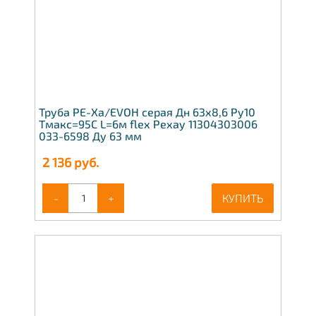
Труба PE-Xa/EVOH серая Дн 63х8,6 Ру10
Тмакс=95C L=6м flex Рехау 11304303006
033-6598 Ду 63 мм
2 136
руб.
-
+
КУПИТЬ