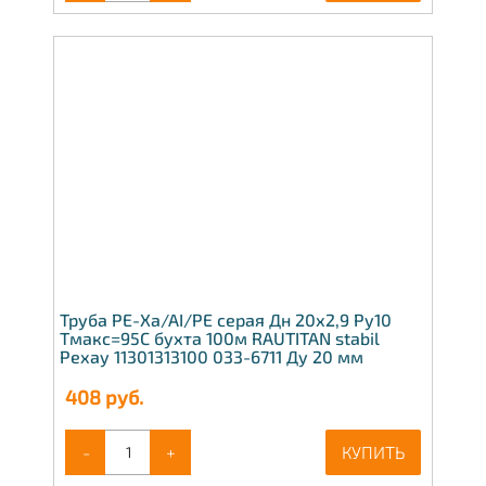
Труба PE-Xa/AI/PE серая Дн 20х2,9 Ру10
Тмакс=95C бухта 100м RAUTITAN stabil
Рехау 11301313100 033-6711 Ду 20 мм
408
руб.
-
+
КУПИТЬ