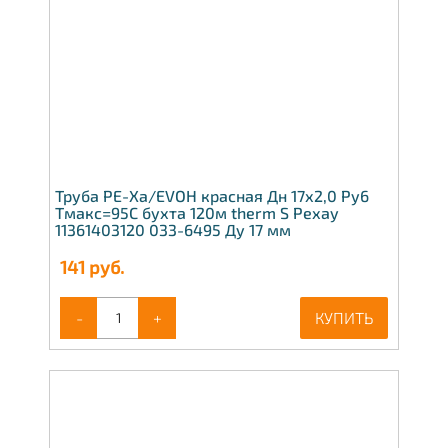
Труба PE-Xa/EVOH красная Дн 17х2,0 Ру6
Тмакс=95C бухта 120м therm S Рехау
11361403120 033-6495 Ду 17 мм
141
руб.
-
+
КУПИТЬ