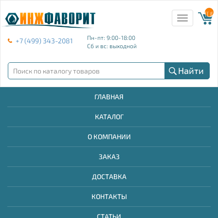
{{ E
Toggle
navigation
Пн-пт: 9:00-18:00
+7 (499) 343-2081
Сб и вс: выходной
Найти
ГЛАВНАЯ
КАТАЛОГ
О КОМПАНИИ
ЗАКАЗ
ДОСТАВКА
КОНТАКТЫ
СТАТЬИ