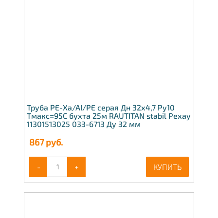
Труба PE-Xa/AI/PE серая Дн 32х4,7 Ру10
Тмакс=95C бухта 25м RAUTITAN stabil Рехау
11301513025 033-6713 Ду 32 мм
867
руб.
-
+
КУПИТЬ