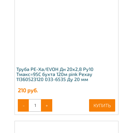
Труба PE-Xa/EVOH Дн 20х2,8 Ру10
Тмакс=95C бухта 120м pink Рехау
11360523120 033-6535 Ду 20 мм
210
руб.
-
+
КУПИТЬ