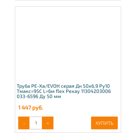
Труба PE-Xa/EVOH серая Дн 50х6,9 Ру10
Тмакс=95C L=6м flex Рехау 11304203006
033-6596 Ду 50 мм
1 447
руб.
-
+
КУПИТЬ