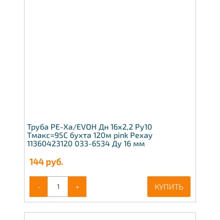
Труба PE-Xa/EVOH Дн 16х2,2 Ру10
Тмакс=95C бухта 120м pink Рехау
11360423120 033-6534 Ду 16 мм
144
руб.
-
+
КУПИТЬ