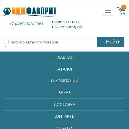
{{ E
Toggle
navigation
Пн-пт: 9:00-18:00
+7 (499) 343-2081
Сб и вс: выходной
Найти
ГЛАВНАЯ
КАТАЛОГ
О КОМПАНИИ
ЗАКАЗ
ДОСТАВКА
КОНТАКТЫ
СТАТЬИ