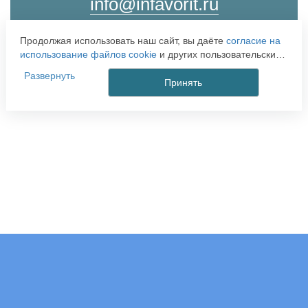
info@infavorit.ru
Продолжая использовать наш сайт, вы даёте
согласие на
Отправить заявку
использование файлов cookie
и других пользовательских
данных (включая IP-адрес, сведения о местоположении,
Развернуть
устройстве, действиях на сайте и т. п.) для
Принять
функционирования сайта, проведения статистических
исследований, ретаргетинга и использования систем
аналитики (например, Яндекс.Метрика), в соответствии с
нашей
Политикой обработки персональных данных.
Если вы не хотите, чтобы ваши данные обрабатывались,
настройте ограничения в браузере или покиньте сайт.