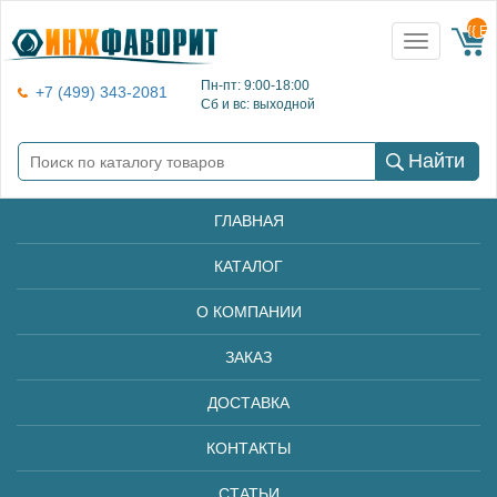
{{ E
Toggle
navigation
Пн-пт: 9:00-18:00
+7 (499) 343-2081
Сб и вс: выходной
Найти
ГЛАВНАЯ
КАТАЛОГ
О КОМПАНИИ
ЗАКАЗ
ДОСТАВКА
КОНТАКТЫ
СТАТЬИ