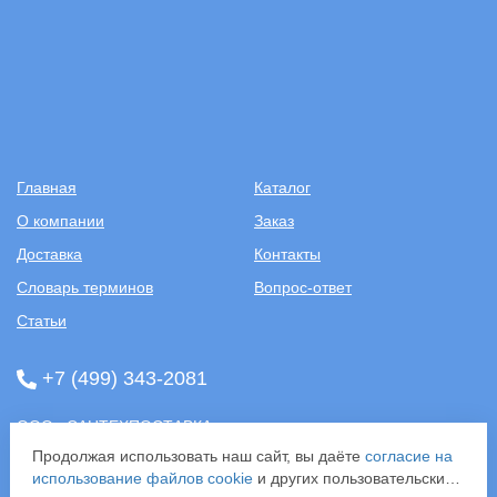
Главная
Каталог
О компании
Заказ
Доставка
Контакты
Словарь терминов
Вопрос-ответ
Статьи
+7 (499) 343-2081
ООО «САНТЕХПОСТАВКА»
ИНН: 7731286301
Продолжая использовать наш сайт, вы даёте
согласие на
ОГРН: 1157746583092
использование файлов cookie
и других пользовательских
121357, г. Москва, ул. Верейская, д. 29, стр. 35