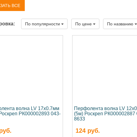
ЗАТЬ ВСЕ
ровка:
По популярности
По цене
По названию
лента волна LV 17х0.7мм
Перфолента волна LV 12х
 Роскреп РК000002893 043-
(5м) Роскреп РК000002887 
8633
руб.
124
руб.