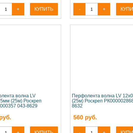
+
КУПИТЬ
-
+
КУП
лента волна LV
Перфолента волна LV 12х
55мм (25м) Роскреп
(25м) Роскреп РК000002868
000357 043-8629
8632
руб.
560
руб.
+
КУПИТЬ
-
+
КУП