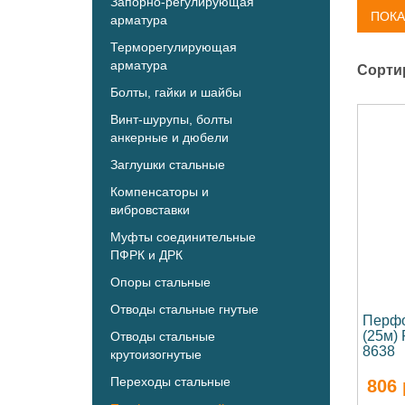
Запорно-регулирующая
ПОКА
арматура
Терморегулирующая
арматура
Сорти
Болты, гайки и шайбы
Винт-шурупы, болты
анкерные и дюбели
Заглушки стальные
Компенсаторы и
вибровставки
Муфты соединительные
ПФРК и ДРК
Опоры стальные
Отводы стальные гнутые
Перфо
(25м)
Отводы стальные
8638
крутоизогнутые
Переходы стальные
806