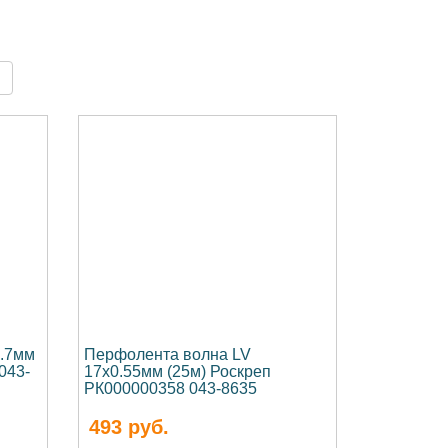
0.7мм
Перфолента волна LV
043-
17х0.55мм (25м) Роскреп
РК000000358 043-8635
493
руб.