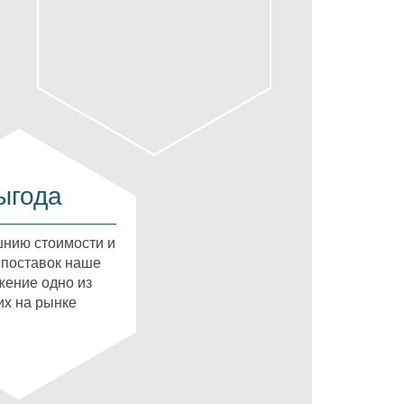
ыгода
нию стоимости и
 поставок наше
ение одно из
х на рынке