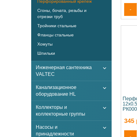
Перфорированный крепеж
-
Сгоны, бочата, резьбы и
отрезки труб
Тройники стальные
Фланцы стальные
Хомуты
Шпильки
Инженерная сантехника
VALTEC
Канализационное
оборудование HL
Перфо
12х0.
Коллекторы и
РК000
коллекторные группы
345
Насосы и
принадлежности
-