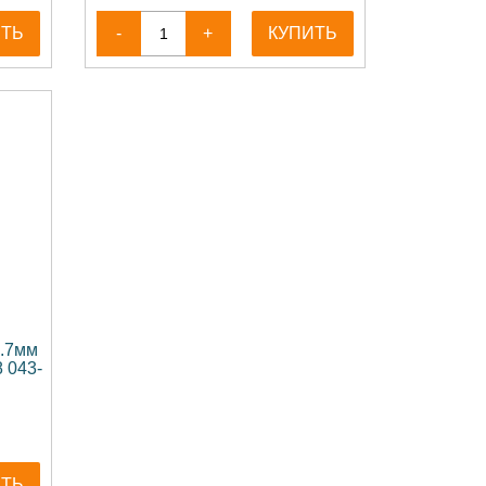
ИТЬ
-
+
КУПИТЬ
0.7мм
 043-
ИТЬ