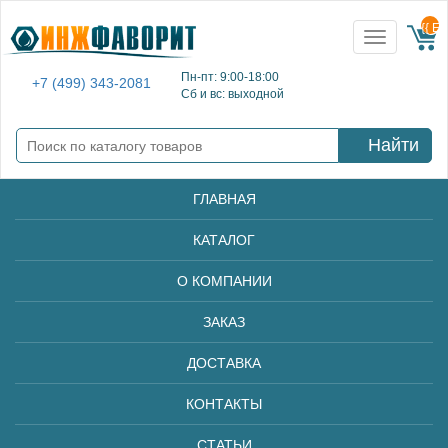
{{ E
Toggle
navigation
Пн-пт: 9:00-18:00
+7 (499) 343-2081
Сб и вс: выходной
Найти
ГЛАВНАЯ
КАТАЛОГ
О КОМПАНИИ
ЗАКАЗ
ДОСТАВКА
КОНТАКТЫ
СТАТЬИ