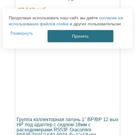
37 547
руб.
Продолжая использовать наш сайт, вы даёте
согласие на
использование файлов cookie
и других пользовательских
-
+
КУПИТЬ
данных (включая IP-адрес, сведения о местоположении,
Развернуть
устройстве, действиях на сайте и т. п.) для
Принять
функционирования сайта, проведения статистических
исследований, ретаргетинга и использования систем
аналитики (например, Яндекс.Метрика), в соответствии с
нашей
Политикой обработки персональных данных.
Если вы не хотите, чтобы ваши данные обрабатывались,
настройте ограничения в браузере или покиньте сайт.
Группа коллекторная латунь 1" ВР/ВР 12 вых
НР под адаптер с седлом 18мм с
расходомерами R553F Giacomini
R553FZY012 040-5034 Ду 1"х18 мм