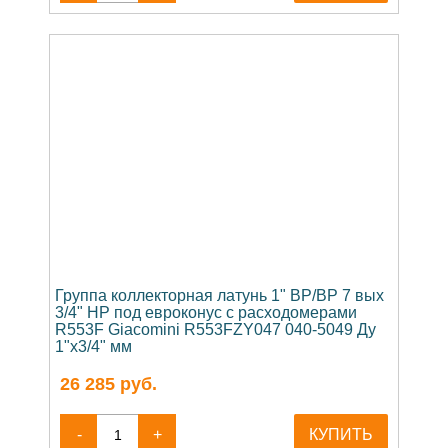
Группа коллекторная латунь 1" ВР/ВР 7 вых
3/4" НР под евроконус с расходомерами
R553F Giacomini R553FZY047 040-5049 Ду
1"х3/4" мм
26 285
руб.
-
+
КУПИТЬ