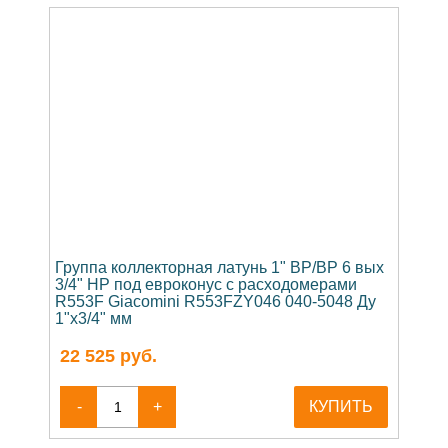
Группа коллекторная латунь 1" ВР/ВР 6 вых
3/4" НР под евроконус с расходомерами
R553F Giacomini R553FZY046 040-5048 Ду
1"х3/4" мм
22 525
руб.
-
+
КУПИТЬ