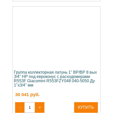
Группа коллекторная латунь 1" ВР/ВР 8 вых
3/4" НР под евроконус с расходомерами
R553F Giacomini R553FZY048 040-5050 Ду
1"х3/4" мм
30 041
руб.
-
+
КУПИТЬ