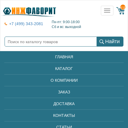
{{ E
Toggle
navigation
Пн-пт: 9:00-18:00
+7 (499) 343-2081
Сб и вс: выходной
Найти
ГЛАВНАЯ
КАТАЛОГ
О КОМПАНИИ
ЗАКАЗ
ДОСТАВКА
КОНТАКТЫ
СТАТЬИ