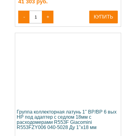
41 303
руб.
-
+
КУПИТЬ
Группа коллекторная латунь 1" ВР/ВР 6 вых
НР под адаптер с седлом 18мм с
расходомерами R553F Giacomini
R553FZY006 040-5028 Ду 1"х18 мм