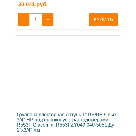
30 041
руб.
-
+
КУПИТЬ
Группа коллекторная латунь 1" ВР/ВР 9 вых
3/4" НР под евроконус с расходомерами
R553F Giacomini R553FZY049 040-5051 Ду
1"х3/4" мм