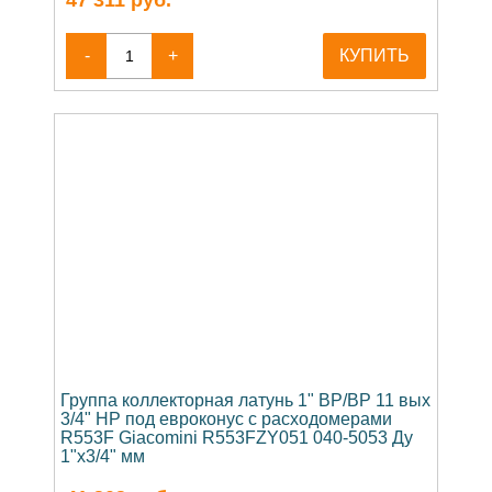
47 311
руб.
-
+
КУПИТЬ
Группа коллекторная латунь 1" ВР/ВР 11 вых
3/4" НР под евроконус с расходомерами
R553F Giacomini R553FZY051 040-5053 Ду
1"х3/4" мм