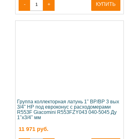
-
+
КУПИТЬ
Группа коллекторная латунь 1" ВР/ВР 3 вых
3/4" НР под евроконус с расходомерами
R553F Giacomini R553FZY043 040-5045 Ду
1"х3/4" мм
11 971
руб.