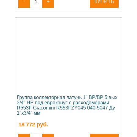
-
+
КУПИТЬ
Группа коллекторная латунь 1" ВР/ВР 5 вых
3/4" НР под евроконус с расходомерами
R553F Giacomini R553FZY045 040-5047 Ду
1"х3/4" мм
18 772
руб.