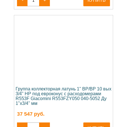
-
+
КУПИТЬ
Группа коллекторная латунь 1" ВР/ВР 10 вых
3/4" НР под евроконус с расходомерами
R553F Giacomini R553FZY050 040-5052 Ду
1"х3/4" мм
37 547
руб.