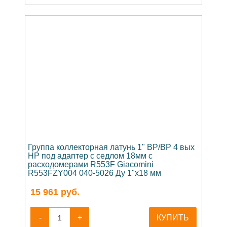
Группа коллекторная латунь 1" ВР/ВР 4 вых
НР под адаптер с седлом 18мм с
расходомерами R553F Giacomini
R553FZY004 040-5026 Ду 1"х18 мм
15 961
руб.
-
+
КУПИТЬ