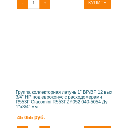
-
+
КУПИТЬ
Группа коллекторная латунь 1" ВР/ВР 12 вых
3/4" НР под евроконус с расходомерами
R553F Giacomini R553FZY052 040-5054 Ду
1"х3/4" мм
45 055
руб.