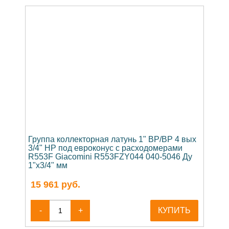
Группа коллекторная латунь 1" ВР/ВР 4 вых
3/4" НР под евроконус с расходомерами
R553F Giacomini R553FZY044 040-5046 Ду
1"х3/4" мм
15 961
руб.
-
+
КУПИТЬ