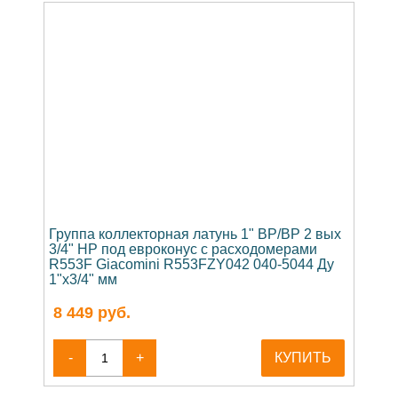
Группа коллекторная латунь 1" ВР/ВР 2 вых
3/4" НР под евроконус с расходомерами
R553F Giacomini R553FZY042 040-5044 Ду
1"х3/4" мм
8 449
руб.
-
+
КУПИТЬ