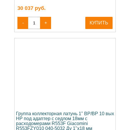
30 037
руб.
-
+
КУПИТЬ
Группа коллекторная латунь 1" ВР/ВР 10 вых
НР под адаптер с седлом 18мм с
расходомерами R553F Giacomini
R553FZY010 040-5032 Ду 1"х18 мм