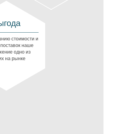
ыгода
нию стоимости и
 поставок наше
ение одно из
х на рынке