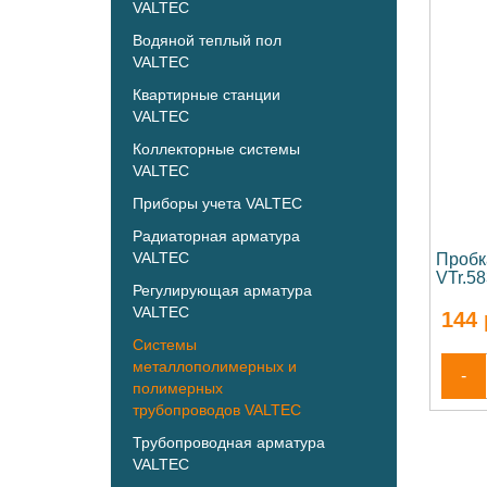
VALTEC
Водяной теплый пол
VALTEC
Квартирные станции
VALTEC
Коллекторные системы
VALTEC
Приборы учета VALTEC
Радиаторная арматура
VALTEC
Пробк
VTr.5
Регулирующая арматура
VALTEC
144
Системы
металлополимерных и
-
полимерных
трубопроводов VALTEC
Трубопроводная арматура
VALTEC