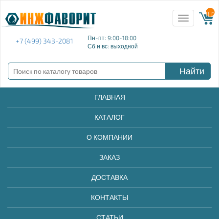
{{ E
Toggle
navigation
Пн-пт: 9:00-18:00
+7 (499) 343-2081
Сб и вс: выходной
Найти
ГЛАВНАЯ
КАТАЛОГ
О КОМПАНИИ
ЗАКАЗ
ДОСТАВКА
КОНТАКТЫ
СТАТЬИ