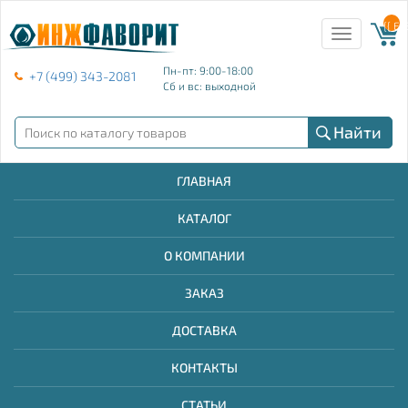
{{ E
Toggle
navigation
Пн-пт: 9:00-18:00
+7 (499) 343-2081
Сб и вс: выходной
Найти
ГЛАВНАЯ
КАТАЛОГ
О КОМПАНИИ
ЗАКАЗ
ДОСТАВКА
КОНТАКТЫ
СТАТЬИ