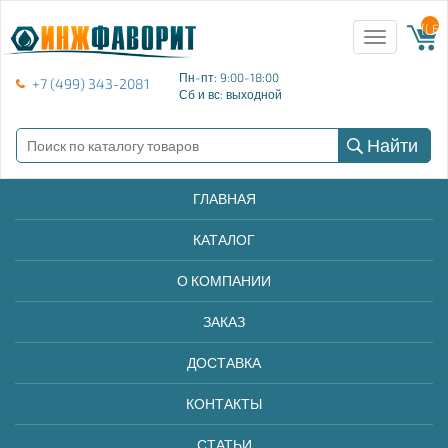
{{ E
Toggle
navigation
Пн-пт: 9:00-18:00
+7 (499) 343-2081
Сб и вс: выходной
Найти
ГЛАВНАЯ
КАТАЛОГ
О КОМПАНИИ
ЗАКАЗ
ДОСТАВКА
КОНТАКТЫ
СТАТЬИ