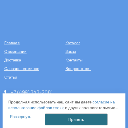
Главная
Каталог
О компании
Заказ
Доставка
Контакты
Словарь терминов
Вопрос-ответ
Статьи
+7 (499) 343-2081
Продолжая использовать наш сайт, вы даёте
согласие на
ООО «САНТЕХПОСТАВКА»
использование файлов cookie
и других пользовательских
ИНН: 7731286301
данных (включая IP-адрес, сведения о местоположении,
ОГРН: 1157746583092
Развернуть
устройстве, действиях на сайте и т. п.) для
Принять
121357, г. Москва, ул. Верейская, д. 29, стр. 35
функционирования сайта, проведения статистических