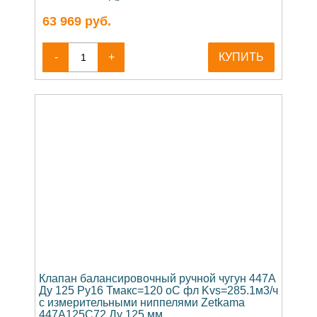
63 969
руб.
-
+
КУПИТЬ
Клапан балансировочный ручной чугун 447A
Ду 125 Ру16 Тмакс=120 оС фл Kvs=285.1м3/ч
с измерительными ниппелями Zetkama
447A125C72 Ду 125 мм