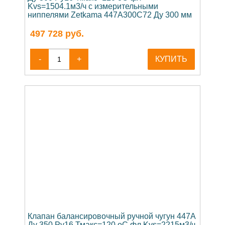
Kvs=1504.1м3/ч с измерительными
ниппелями Zetkama 447A300C72 Ду 300 мм
497 728
руб.
-
+
КУПИТЬ
Клапан балансировочный ручной чугун 447A
Ду 350 Ру16 Тмакс=120 оС фл Kvs=2215м3/ч