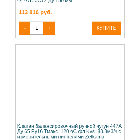
447A150C72 Ду 150 мм
113 816
руб.
-
+
КУПИТЬ
Клапан балансировочный ручной чугун 447A
Ду 65 Ру16 Тмакс=120 оС фл Kvs=88.8м3/ч с
измерительными ниппелями Zetkama