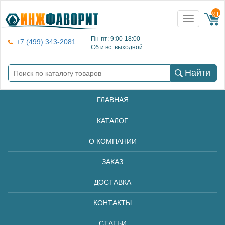
{{ E
Toggle
navigation
Пн-пт: 9:00-18:00
+7 (499) 343-2081
Сб и вс: выходной
Найти
ГЛАВНАЯ
КАТАЛОГ
О КОМПАНИИ
ЗАКАЗ
ДОСТАВКА
КОНТАКТЫ
СТАТЬИ