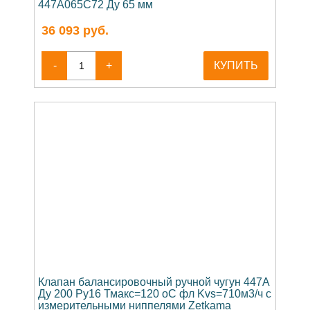
447A065C72 Ду 65 мм
36 093
руб.
-
+
КУПИТЬ
Клапан балансировочный ручной чугун 447A
Ду 200 Ру16 Тмакс=120 оС фл Kvs=710м3/ч с
измерительными ниппелями Zetkama