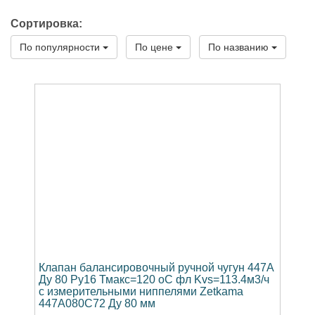
Сортировка:
По популярности
По цене
По названию
Клапан балансировочный ручной чугун 447A
Ду 80 Ру16 Тмакс=120 оС фл Kvs=113.4м3/ч
с измерительными ниппелями Zetkama
447A080C72 Ду 80 мм