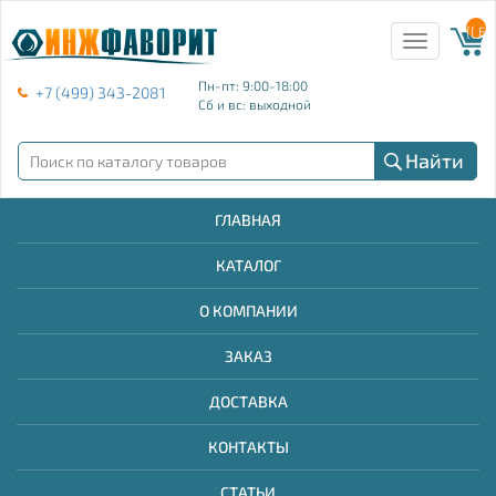
{{ E
Toggle
navigation
Пн-пт: 9:00-18:00
+7 (499) 343-2081
Сб и вс: выходной
Найти
ГЛАВНАЯ
КАТАЛОГ
О КОМПАНИИ
ЗАКАЗ
ДОСТАВКА
КОНТАКТЫ
СТАТЬИ