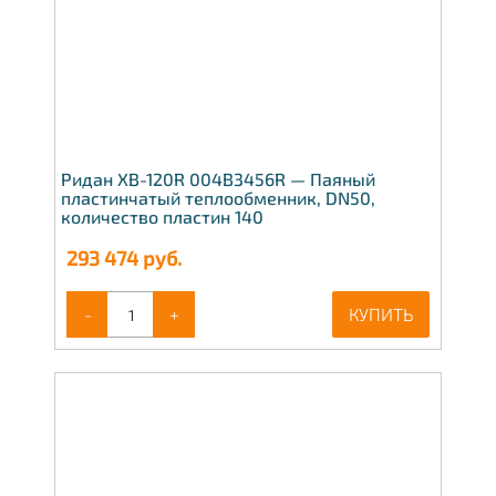
Ридан XB-120R 004B3456R — Паяный
пластинчатый теплообменник, DN50,
количество пластин 140
293 474
руб.
-
+
КУПИТЬ