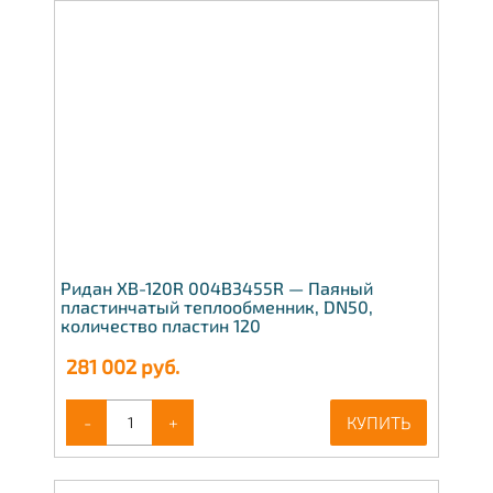
Ридан XB-120R 004B3455R — Паяный
пластинчатый теплообменник, DN50,
количество пластин 120
281 002
руб.
-
+
КУПИТЬ