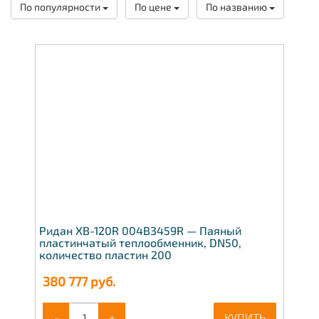
По популярности
По цене
По названию
Ридан XB-120R 004B3459R — Паяный
пластинчатый теплообменник, DN50,
количество пластин 200
380 777
руб.
-
+
КУПИТЬ