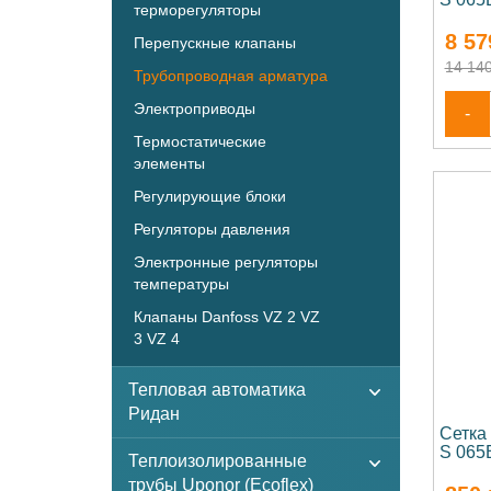
терморегуляторы
8 57
Перепускные клапаны
14 140
Трубопроводная арматура
Электроприводы
-
Термостатические
элементы
Регулирующие блоки
Регуляторы давления
Электронные регуляторы
температуры
Клапаны Danfoss VZ 2 VZ
3 VZ 4
Тепловая автоматика
Ридан
Сетка
S 065
Теплоизолированные
трубы Uponor (Ecoflex)