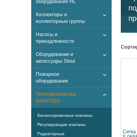
оборудование HL
по
Коллекторы и
пр
коллекторные группы
Насосы и
принадлежности
Сорти
Оборудование и
аксессуары Stout
Пожарное
оборудование
Теплоавтоматика
DANFOSS
Балансировочные клапаны
Регулирующие клапаны
Сетка
Радиаторные
S 065