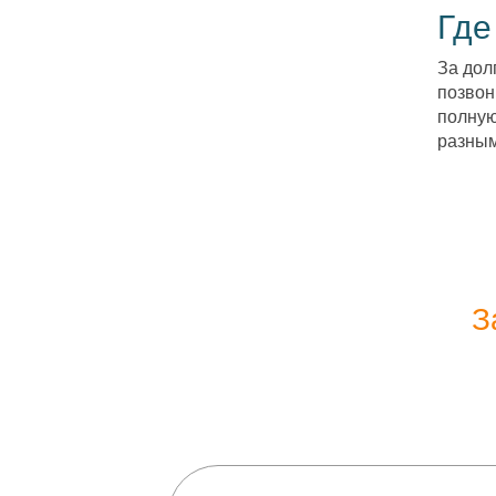
Где
За дол
позвон
полную
разным
З