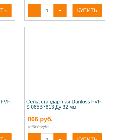
ИТЬ
-
+
КУПИТЬ
 FVF-
Сетка стандартная Danfoss FVF-
S 065B7813 Ду 32 мм
866
руб.
1 427 руб.
ИТЬ
-
+
КУПИТЬ