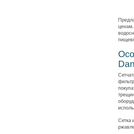
Предла
ценам.
водосн
пищев
Осо
Dan
Сетчат
фильтр
покупа
трещин
оборуд
исполь
Сетка 
ржавле