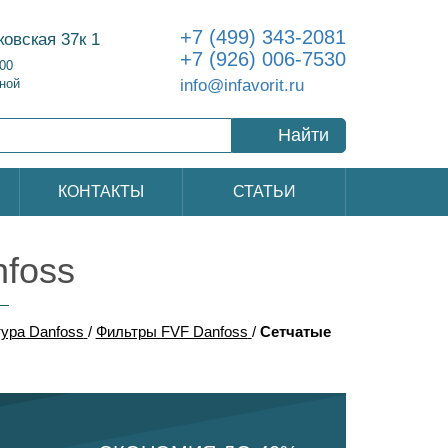
+7 (499) 343-2081
ковская 37к 1
+7 (926) 006-7530
:00
info@infavorit.ru
ной
Найти
КОНТАКТЫ
СТАТЬИ
foss
ура Danfoss
/
Фильтры FVF Danfoss
/
Сетчатые