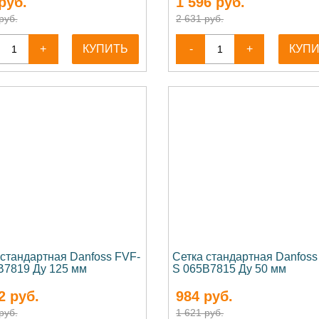
руб.
1 596
руб.
руб.
2 631 руб.
+
КУПИТЬ
-
+
КУП
 стандартная Danfoss FVF-
Сетка стандартная Danfoss
B7819 Ду 125 мм
S 065B7815 Ду 50 мм
2
руб.
984
руб.
руб.
1 621 руб.