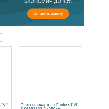
ЭКОНОМИЯ ДО 40%
Оставить заявку
 FVF-
Сетка стандартная Danfoss FVF-
S 065B7822 Ду 250 мм