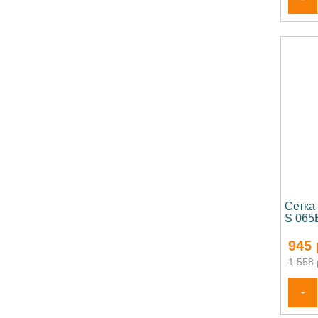
Сетка
S 065
945
1 558 
-