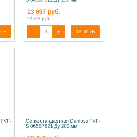
13 697
руб.
22 576 руб.
ИТЬ
-
+
КУПИТЬ
 FVF-
Сетка стандартная Danfoss FVF-
S 065B7821 Ду 200 мм