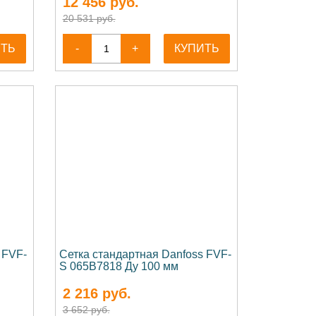
12 456
руб.
20 531 руб.
ИТЬ
-
+
КУПИТЬ
 FVF-
Сетка стандартная Danfoss FVF-
S 065B7818 Ду 100 мм
2 216
руб.
3 652 руб.