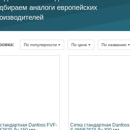
дбираем аналоги европейских
оизводителей
ровка:
По популярности
По цене
По названию
 стандартная Danfoss FVF-
Сетка стандартная Danfoss
B7820 Ду 150 мм
S 065B7823 Ду 300 мм