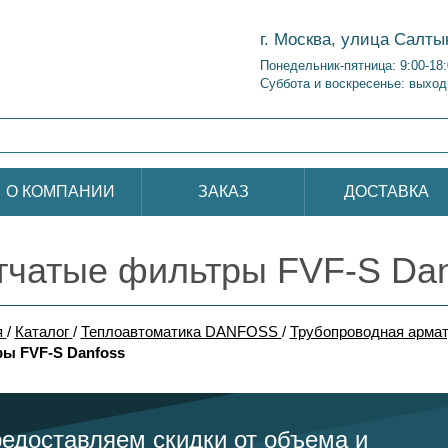
г. Москва, улица Салты
Понедельник-пятница: 9:00-18
Суббота и воскресенье: выход
О КОМПАНИИ
ЗАКАЗ
ДОСТАВКА
тчатые фильтры FVF-S Dan
я
/
Каталог
/
Теплоавтоматика DANFOSS
/
Трубопроводная армат
ы FVF-S Danfoss
едоставляем скидки от объема и