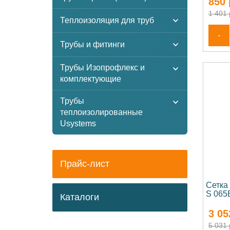
850
1 401 
Теплоизоляция для труб
-
Трубы и фитинги
Трубы Изопрофлекс и
комплектующие
Трубы
теплоизолированные
Usystems
Прайс-лист
Сетка
S 065
Каталоги
3 05
5 031 