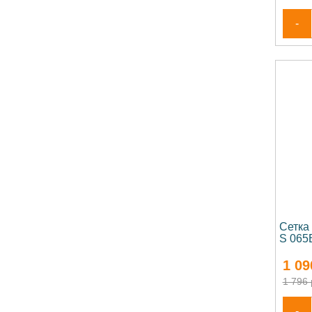
-
Сетка
S 065
1 09
1 796 
-