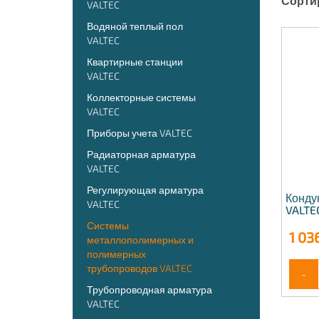
Сорти
VALTEC
Водяной теплый пол
VALTEC
Квартирные станции
VALTEC
Коллекторные системы
VALTEC
Приборы учета VALTEC
Радиаторная арматура
VALTEC
Регулирующая арматура
Конду
VALTEC
VALTE
Системы
1 03
металлополимерных и
полимерных
трубопроводов VALTEC
-
Трубопроводная арматура
VALTEC