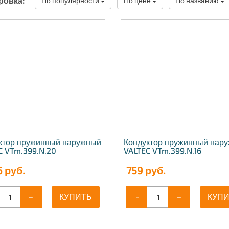
ровка:
По популярности
По цене
По названию
ктор пружинный наружный
Кондуктор пружинный нар
C VTm.399.N.20
VALTEC VTm.399.N.16
6
руб.
759
руб.
+
КУПИТЬ
-
+
КУП