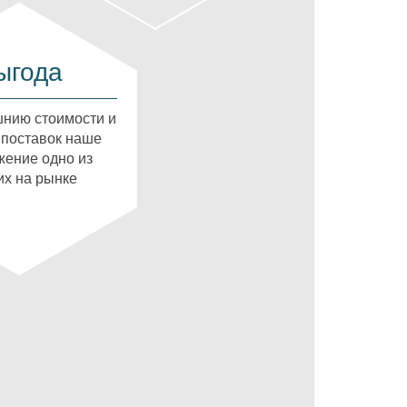
ыгода
нию стоимости и
 поставок наше
ение одно из
х на рынке