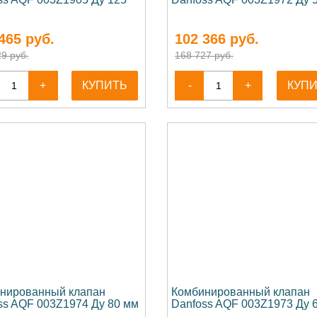
465
руб.
102 366
руб.
9 руб.
168 727 руб.
+
КУПИТЬ
-
+
КУП
нированный клапан
Комбинированный клапан
ss AQF 003Z1974 Ду 80 мм
Danfoss AQF 003Z1973 Ду 