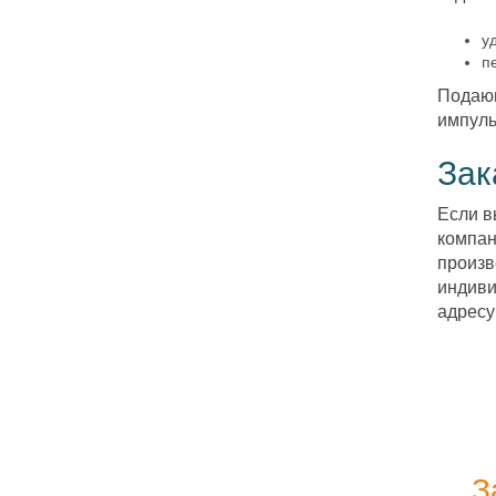
у
п
Подающ
импуль
Зак
Если в
компан
произв
индиви
адресу
З