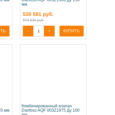
мм
530 581
руб.
874 536 руб.
ИТЬ
-
+
КУПИТЬ
Комбинированный клапан
65 мм
Danfoss AQF 003Z1975 Ду 100
мм