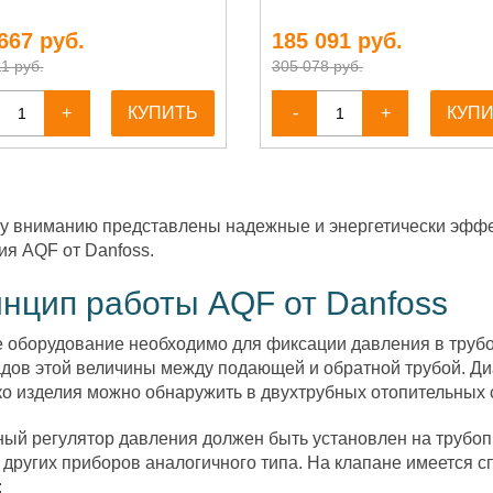
667
руб.
185 091
руб.
1 руб.
305 078 руб.
+
КУПИТЬ
-
+
КУП
 вниманию представлены надежные и энергетически эффе
ия AQF от Danfoss.
нцип работы AQF от Danfoss
 оборудование необходимо для фиксации давления в труб
дов этой величины между подающей и обратной трубой. Диа
о изделия можно обнаружить в двухтрубных отопительных с
ый регулятор давления должен быть установлен на трубопр
 других приборов аналогичного типа. На клапане имеется 
: