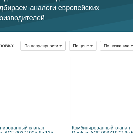
дбираем аналоги европейских
оизводителей
ровка:
По популярности
По цене
По названию
нированный клапан
Комбинированный клапан
ss AQF 003Z1905 Ду 125
Danfoss AQF 003Z1972 Ду 