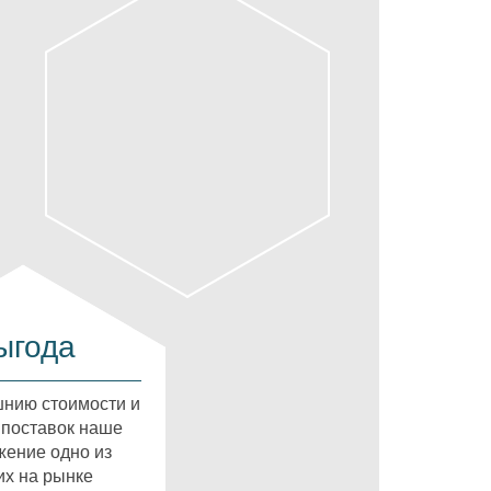
ыгода
нию стоимости и
 поставок наше
ение одно из
х на рынке