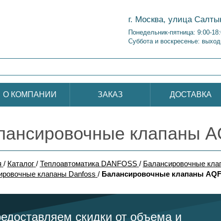
г. Москва, улица Салты
Понедельник-пятница: 9:00-18
Суббота и воскресенье: выход
О КОМПАНИИ
ЗАКАЗ
ДОСТАВКА
лансировочные клапаны A
я
/
Каталог
/
Теплоавтоматика DANFOSS
/
Балансировочные кла
ировочные клапаны Danfoss
/
Балансировочные клапаны AQF
едоставляем скидки от объема и