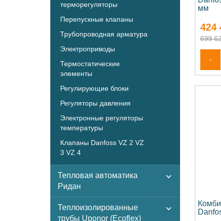
терморегуляторы
мм
Перепускные клапаны
424 
Трубопроводная арматура
699 62
Электроприводы
-
Термостатические
элементы
Регулирующие блоки
Регуляторы давления
Электронные регуляторы
температуры
Клапаны Danfoss VZ 2 VZ
3 VZ 4
Тепловая автоматика
Ридан
Комби
Теплоизолированные
Danfo
трубы Uponor (Ecoflex)