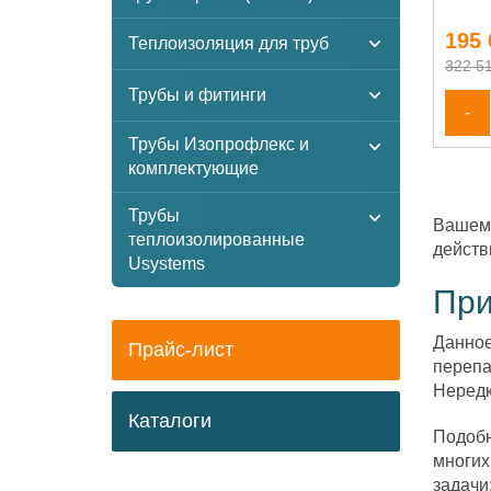
195 
Теплоизоляция для труб
322 51
Трубы и фитинги
-
Трубы Изопрофлекс и
комплектующие
Трубы
Вашему
теплоизолированные
действ
Usystems
При
Данное
Прайс-лист
перепа
Нередк
Каталоги
Подобн
многих
задачи