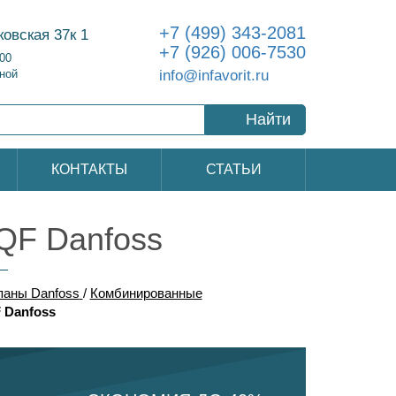
+7 (499) 343-2081
ковская 37к 1
+7 (926) 006-7530
:00
info@infavorit.ru
ной
Найти
КОНТАКТЫ
СТАТЬИ
QF Danfoss
паны Danfoss
/
Комбинированные
 Danfoss