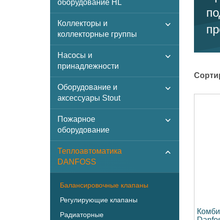
оборудование HL
по
Коллекторы и
пр
коллекторные группы
Насосы и
принадлежности
Сорти
Оборудование и
аксессуары Stout
Пожарное
оборудование
Теплоавтоматика
DANFOSS
Балансировочные клапаны
Регулирующие клапаны
Комби
Радиаторные
Danfo