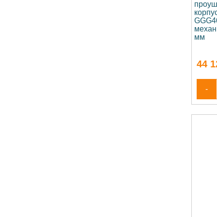
проуш
корпус
GGG40
механ
мм
44 1
-