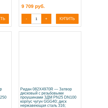
9 709
руб.
ИТЬ
-
+
КУПИТЬ
р
Ридан 082X4970R — Затвор
дисковый с резьбовыми
250
проушинами ЗДМ PN25 DN100
корпус чугун GGG40; диск
нержавеющая сталь 316;