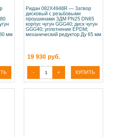
р
Ридан 082X4948R — Затвор
дисковый с резьбовыми
80
проушинами ЗДМ PN25 DN65
угун
корпус чугун GGG40; диск чугун
GGG40; уплотнение EPDM;
80 мм
механический редуктор Ду 65 мм
19 930
руб.
ИТЬ
-
+
КУПИТЬ