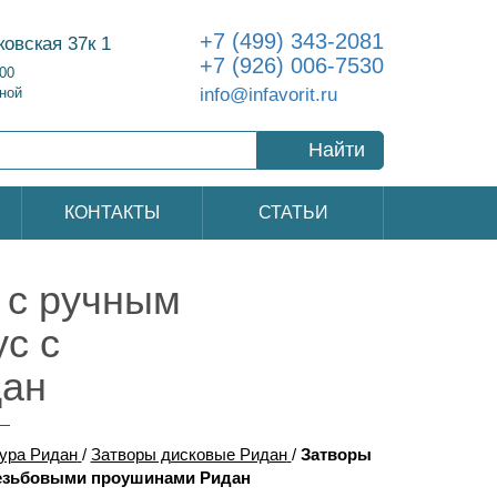
+7 (499) 343-2081
ковская 37к 1
+7 (926) 006-7530
:00
info@infavorit.ru
ной
Найти
КОНТАКТЫ
СТАТЬИ
 с ручным
с с
дан
ура Ридан
/
Затворы дисковые Ридан
/
Затворы
резьбовыми проушинами Ридан