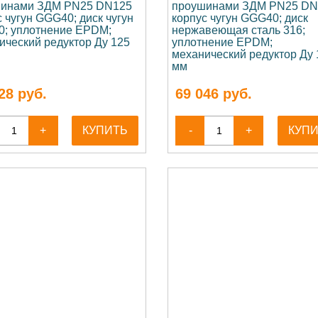
инами ЗДМ PN25 DN125
проушинами ЗДМ PN25 DN
 чугун GGG40; диск чугун
корпус чугун GGG40; диск
; уплотнение EPDM;
нержавеющая сталь 316;
ический редуктор Ду 125
уплотнение EPDM;
механический редуктор Ду 
мм
28
руб.
69 046
руб.
+
КУПИТЬ
-
+
КУП