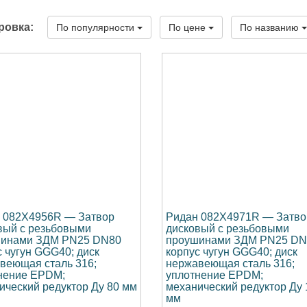
ровка:
По популярности
По цене
По названию
 082X4956R — Затвор
Ридан 082X4971R — Затво
вый с резьбовыми
дисковый с резьбовыми
инами ЗДМ PN25 DN80
проушинами ЗДМ PN25 DN
с чугун GGG40; диск
корпус чугун GGG40; диск
веющая сталь 316;
нержавеющая сталь 316;
нение EPDM;
уплотнение EPDM;
ический редуктор Ду 80 мм
механический редуктор Ду 
мм