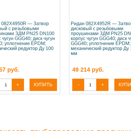
 082X4950R — Затвор
Ридан 082X4952R — Затво
вый с резьбовыми
дисковый с резьбовыми
инами ЗДМ PN25 DN100
проушинами ЗДМ PN25 DN
 чугун GGG40; диск чугун
корпус чугун GGG40; диск ч
; уплотнение EPDM;
GGG40; уплотнение EPDM;
ический редуктор Ду 100
механический редуктор Ду 
мм
57
руб.
49 214
руб.
+
КУПИТЬ
-
+
КУП