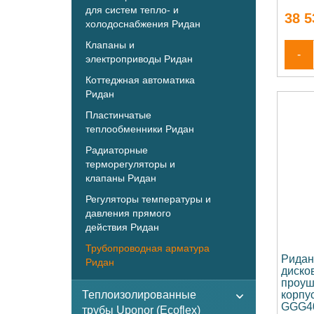
для систем тепло- и
38 5
холодоснабжения Ридан
Клапаны и
-
электроприводы Ридан
Коттеджная автоматика
Ридан
Пластинчатые
теплообменники Ридан
Радиаторные
терморегуляторы и
клапаны Ридан
Регуляторы температуры и
давления прямого
действия Ридан
Трубопроводная арматура
Ридан
Ридан
диско
проуш
Теплоизолированные
корпус
GGG40
трубы Uponor (Ecoflex)