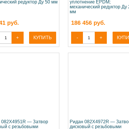
ический редуктор Ду 50 мм
уплотнение EPDM;
механический редуктор Ду 
мм
41
руб.
186 456
руб.
+
КУПИТЬ
-
+
КУП
 082X4951R — Затвор
Ридан 082X4972R — Затво
вый с резьбовыми
дисковый с резьбовыми