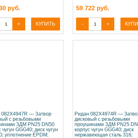
30
руб.
59 722
руб.
+
КУПИТЬ
-
+
КУП
 082X4947R — Затвор
Ридан 082X4974R — Затво
вый с резьбовыми
дисковый с резьбовыми
инами ЗДМ PN25 DN50
проушинами ЗДМ PN25 DN
 чугун GGG40; диск чугун
корпус чугун GGG40; диск
; уплотнение EPDM;
нержавеющая сталь 316;