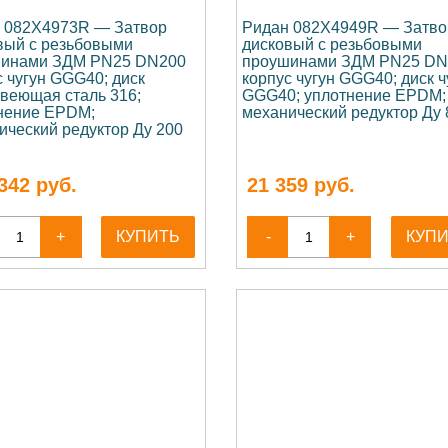
 082X4973R — Затвор
Ридан 082X4949R — Затво
вый с резьбовыми
дисковый с резьбовыми
инами ЗДМ PN25 DN200
проушинами ЗДМ PN25 DN
с чугун GGG40; диск
корпус чугун GGG40; диск ч
веющая сталь 316;
GGG40; уплотнение EPDM;
нение EPDM;
механический редуктор Ду 
ический редуктор Ду 200
342
руб.
21 359
руб.
+
КУПИТЬ
-
+
КУП