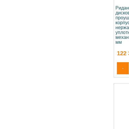
Ридан
диско
проуш
корпу
нержа
уплот
механ
мм
122 
-