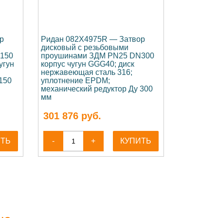
р
Ридан 082X4975R — Затвор
дисковый с резьбовыми
150
проушинами ЗДМ PN25 DN300
угун
корпус чугун GGG40; диск
нержавеющая сталь 316;
150
уплотнение EPDM;
механический редуктор Ду 300
мм
301 876
руб.
ИТЬ
-
+
КУПИТЬ