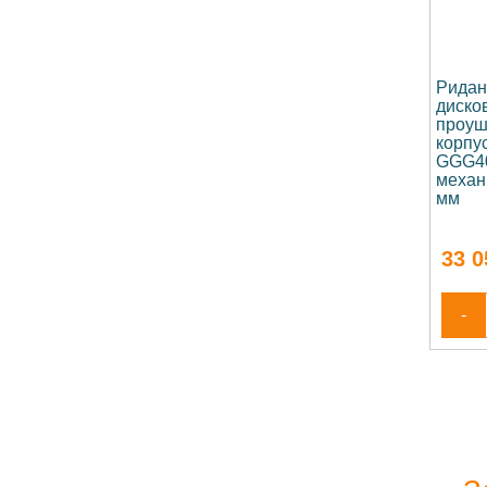
Ридан
диско
проуш
корпус
GGG40
механ
мм
33 0
-