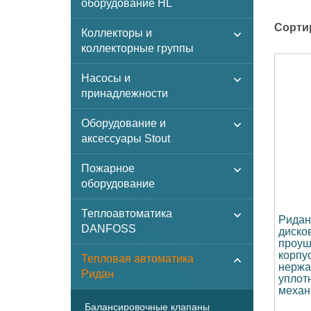
оборудование HL
Сорти
Коллекторы и
коллекторные группы
Насосы и
принадлежности
Оборудование и
аксессуары Stout
Пожарное
оборудование
Теплоавтоматика
Ридан
DANFOSS
диско
проуш
корпу
Тепловая автоматика
нержа
Ридан
уплот
механ
Балансировочные клапаны