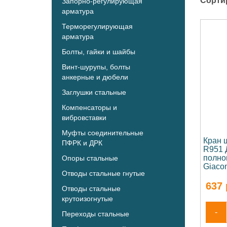
Сорти
Запорно-регулирующая
арматура
Терморегулирующая
арматура
Болты, гайки и шайбы
Винт-шурупы, болты
анкерные и дюбели
Заглушки стальные
Компенсаторы и
вибровставки
Муфты соединительные
Кран 
ПФРК и ДРК
R951 
полно
Опоры стальные
Giaco
Отводы стальные гнутые
637
Отводы стальные
крутоизогнутые
-
Переходы стальные