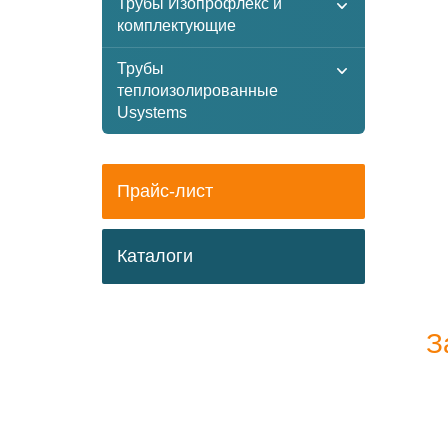
Трубы Изопрофлекс и
комплектующие
Трубы
теплоизолированные
Usystems
Прайс-лист
Каталоги
З