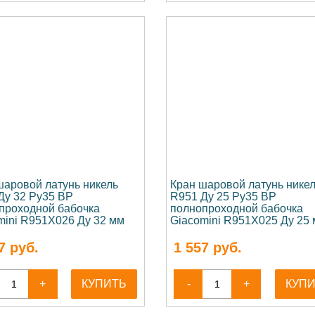
шаровой латунь никель
Кран шаровой латунь нике
Ду 32 Ру35 ВР
R951 Ду 25 Ру35 ВР
проходной бабочка
полнопроходной бабочка
mini R951X026 Ду 32 мм
Giacomini R951X025 Ду 25
7
руб.
1 557
руб.
+
КУПИТЬ
-
+
КУП