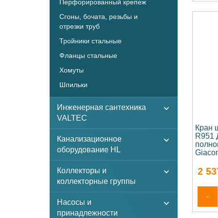
Перфорированный крепеж
Сгоны, бочата, резьбы и
отрезки труб
Тройники стальные
Фланцы стальные
Хомуты
Шпильки
Инженерная сантехника
VALTEC
Кран 
R951 
Канализационное
полно
оборудование HL
Giaco
2 53
Коллекторы и
коллекторные группы
-
Насосы и
принадлежности