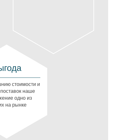
ыгода
нию стоимости и
 поставок наше
ение одно из
х на рынке