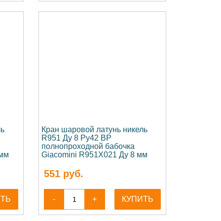
ль
Кран шаровой латунь никель
R951 Ду 8 Ру42 ВР
полнопроходной бабочка
 мм
Giacomini R951X021 Ду 8 мм
551
руб.
ИТЬ
-
+
КУПИТЬ