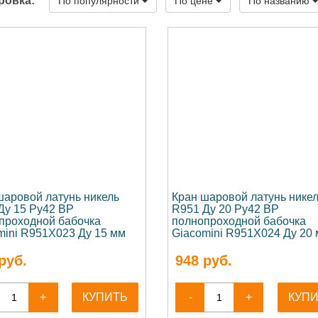
ровка:
По популярности
По цене
По названию
шаровой латунь никель
Кран шаровой латунь нике
Ду 15 Ру42 ВР
R951 Ду 20 Ру42 ВР
проходной бабочка
полнопроходной бабочка
mini R951X023 Ду 15 мм
Giacomini R951X024 Ду 20
руб.
948
руб.
+
КУПИТЬ
-
+
КУП