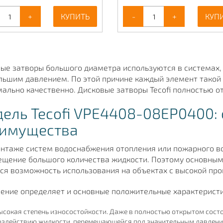
+
КУПИТЬ
-
+
КУП
ые затворы большого диаметра используются в системах,
льшим давлением. По этой причине каждый элемент такой
ально качественно. Дисковые затворы Tecofi полностью о
ель Tecofi VPE4408-08EP0400:
имущества
нтаже систем водоснабжения отопления или пожарного в
щение большого количества жидкости. Поэтому основны
ся возможность использования на объектах с высокой пр
ение определяет и основные положительные характеристи
ысокая степень износостойкости. Даже в полностью открытом сост
оздействию жидкости, перемещающейся под значительным давлением