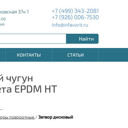
+7 (499) 343-2081
ковская 37к 1
+7 (926) 006-7530
8:00
info@infavorit.ru
ной
Найти
КОНТАКТЫ
СТАТЬИ
 чугун
та EPDM HT
воры поворотные
/
Затвор дисковый