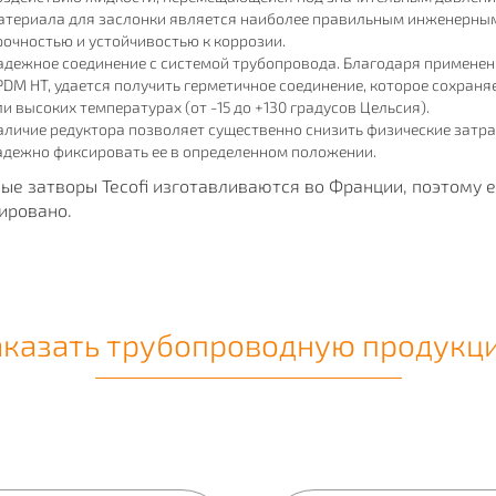
атериала для заслонки является наиболее правильным инженерным
рочностью и устойчивостью к коррозии.
адежное соединение с системой трубопровода. Благодаря применен
PDM HT, удается получить герметичное соединение, которое сохраня
ли высоких температурах (от -15 до +130 градусов Цельсия).
аличие редуктора позволяет существенно снизить физические затра
адежно фиксировать ее в определенном положении.
ые затворы Tecofi изготавливаются во Франции, поэтому 
ировано.
аказать трубопроводную продукц