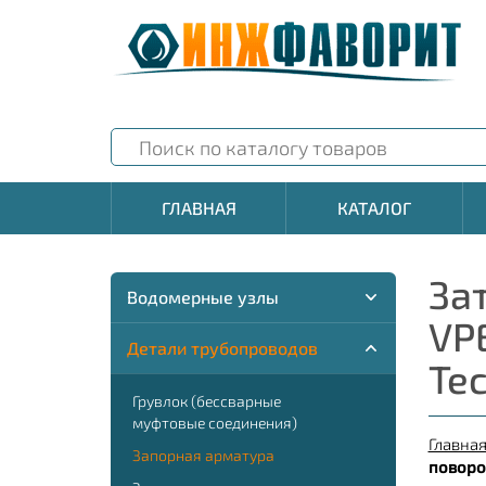
ГЛАВНАЯ
КАТАЛОГ
За
Водомерные узлы
VP
Детали трубопроводов
Tec
Грувлок (бессварные
муфтовые соединения)
Главна
Запорная арматура
поворо