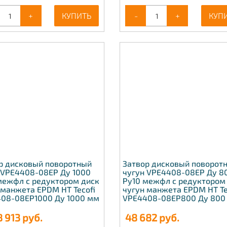
+
КУПИТЬ
-
+
КУП
р дисковый поворотный
Затвор дисковый поворот
 VPE4408-08EP Ду 1000
чугун VPE4408-08EP Ду 8
межфл с редуктором диск
Ру10 межфл с редуктором
 манжета EPDM HT Tecofi
чугун манжета EPDM HT Te
08-08EP1000 Ду 1000 мм
VPE4408-08EP800 Ду 800
8 913
руб.
48 682
руб.