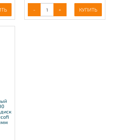
ИТЬ
-
+
КУПИТЬ
ный
00
 диск
cofi
 мм