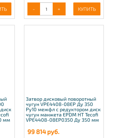
ИТЬ
-
+
КУПИТЬ
ный
Затвор дисковый поворотный
00
чугун VPE4408-08EP Ду 350
 диск
Ру10 межфл с редуктором диск
cofi
чугун манжета EPDM HT Tecofi
0 мм
VPE4408-08EP0350 Ду 350 мм
99 814
руб.