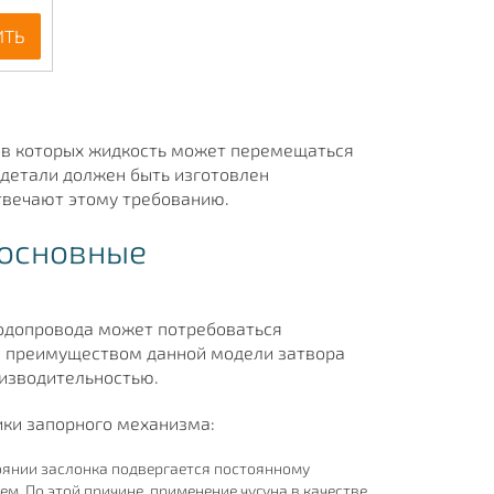
ИТЬ
 в которых жидкость может перемещаться
 детали должен быть изготовлен
твечают этому требованию.
 основные
одопровода может потребоваться
м преимуществом данной модели затвора
оизводительностью.
ки запорного механизма:
оянии заслонка подвергается постоянному
. По этой причине, применение чугуна в качестве