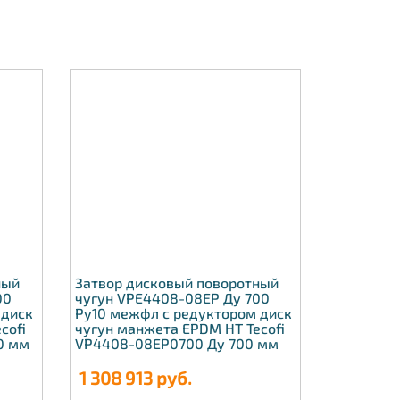
ный
Затвор дисковый поворотный
00
чугун VPE4408-08EP Ду 700
 диск
Ру10 межфл с редуктором диск
cofi
чугун манжета EPDM HT Tecofi
0 мм
VP4408-08EP0700 Ду 700 мм
1 308 913
руб.