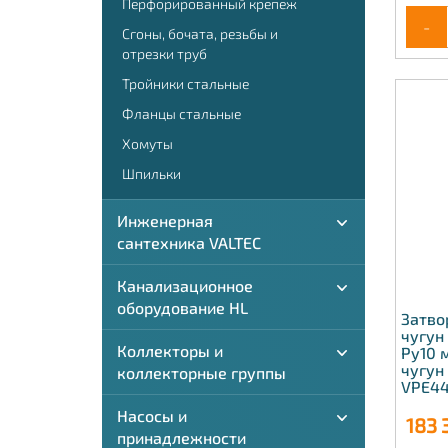
Перфорированный крепеж
-
Сгоны, бочата, резьбы и
отрезки труб
Тройники стальные
Фланцы стальные
Хомуты
Шпильки
Инженерная
сантехника VALTEC
Канализационное
оборудование HL
Затво
чугун
Коллекторы и
Ру10 
чугун
коллекторные группы
VPE44
Насосы и
183 
принадлежности