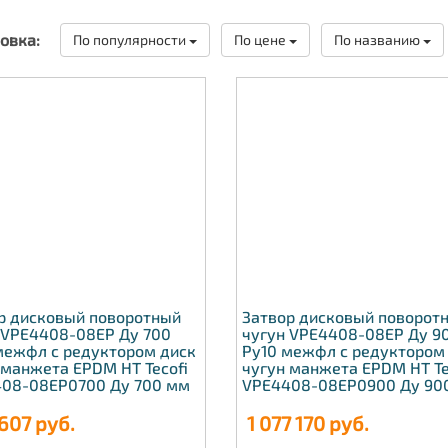
овка:
По популярности
По цене
По названию
р дисковый поворотный
Затвор дисковый поворот
 VPE4408-08EP Ду 700
чугун VPE4408-08EP Ду 9
межфл с редуктором диск
Ру10 межфл с редуктором
 манжета EPDM HT Tecofi
чугун манжета EPDM HT Te
08-08EP0700 Ду 700 мм
VPE4408-08EP0900 Ду 90
607
руб.
1 077 170
руб.