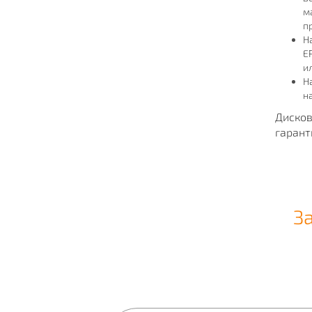
м
п
Н
E
и
Н
н
Дисков
гарант
З