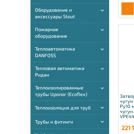
-
Оборудование и
аксессуары Stout
Пожарное
оборудование
Теплоавтоматика
DANFOSS
Тепловая автоматика
Ридан
Теплоизолированные
трубы Uponor (Ecoflex)
Затво
чугун
Ру10 
Теплоизоляция для труб
чугун
VPE44
Трубы и фитинги
221 