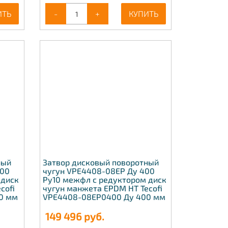
ИТЬ
-
+
КУПИТЬ
ный
Затвор дисковый поворотный
200
чугун VPE4408-08EP Ду 400
 диск
Ру10 межфл с редуктором диск
cofi
чугун манжета EPDM HT Tecofi
0 мм
VPE4408-08EP0400 Ду 400 мм
149 496
руб.