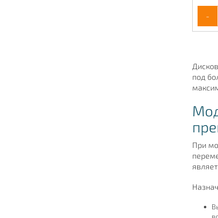
-
Дисков
под бо
максим
Мод
пре
При мо
переме
являет
Назнач
В
в