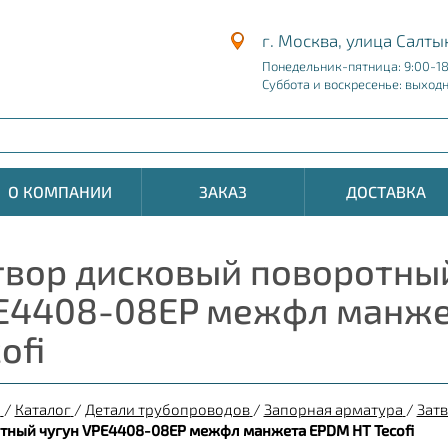
г. Москва, улица Салты
Понедельник-пятница: 9:00-1
Суббота и воскресенье: выход
О КОМПАНИИ
ЗАКАЗ
ДОСТАВКА
твор дисковый поворотный
E4408-08EP межфл манже
ofi
я
/
Каталог
/
Детали трубопроводов
/
Запорная арматура
/
Зат
тный чугун VPE4408-08EP межфл манжета EPDM HT Tecofi