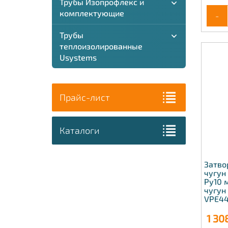
Трубы Изопрофлекс и
комплектующие
-
Трубы
теплоизолированные
Usystems
Прайс-лист
Каталоги
Затво
чугун
Ру10 
чугун
VPE44
1 30