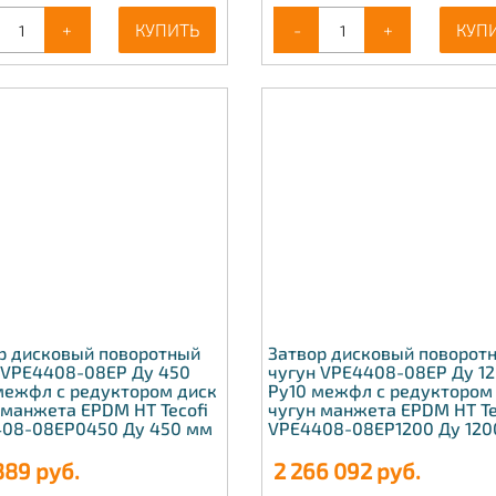
+
КУПИТЬ
-
+
КУП
р дисковый поворотный
Затвор дисковый поворот
 VPE4408-08EP Ду 450
чугун VPE4408-08EP Ду 1
межфл с редуктором диск
Ру10 межфл с редуктором
 манжета EPDM HT Tecofi
чугун манжета EPDM HT Te
08-08EP0450 Ду 450 мм
VPE4408-08EP1200 Ду 120
389
руб.
2 266 092
руб.