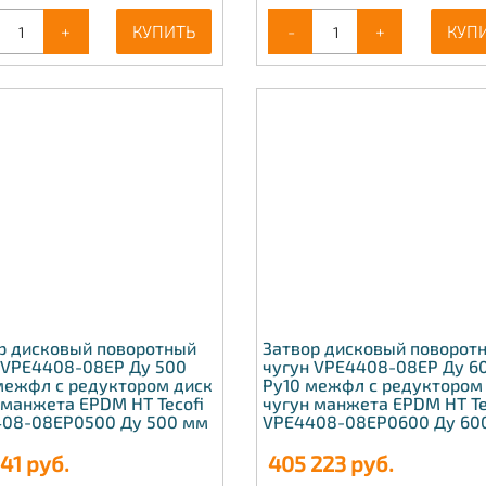
+
КУПИТЬ
-
+
КУП
р дисковый поворотный
Затвор дисковый поворот
 VPE4408-08EP Ду 500
чугун VPE4408-08EP Ду 6
межфл с редуктором диск
Ру10 межфл с редуктором
 манжета EPDM HT Tecofi
чугун манжета EPDM HT Te
08-08EP0500 Ду 500 мм
VPE4408-08EP0600 Ду 60
141
руб.
405 223
руб.