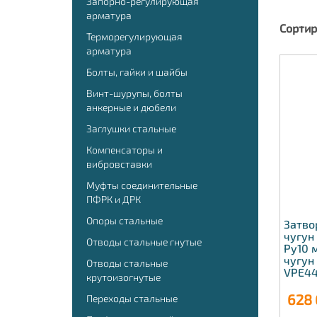
Запорно-регулирующая
арматура
Сортир
Терморегулирующая
арматура
Болты, гайки и шайбы
Винт-шурупы, болты
анкерные и дюбели
Заглушки стальные
Компенсаторы и
вибровставки
Муфты соединительные
ПФРК и ДРК
Опоры стальные
Затво
чугун
Отводы стальные гнутые
Ру10 
чугун
Отводы стальные
VPE44
крутоизогнутые
628 
Переходы стальные