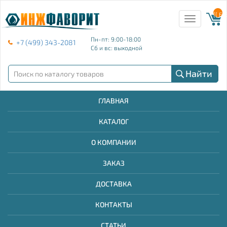
{{ E
Toggle
navigation
Пн-пт: 9:00-18:00
+7 (499) 343-2081
Сб и вс: выходной
Найти
ГЛАВНАЯ
КАТАЛОГ
О КОМПАНИИ
ЗАКАЗ
ДОСТАВКА
КОНТАКТЫ
СТАТЬИ