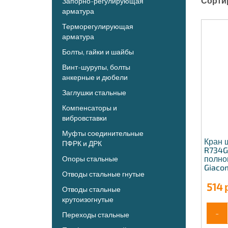
Сорти
Запорно-регулирующая
арматура
Терморегулирующая
арматура
Болты, гайки и шайбы
Винт-шурупы, болты
анкерные и дюбели
Заглушки стальные
Компенсаторы и
вибровставки
Муфты соединительные
Кран 
ПФРК и ДРК
R734G
полно
Опоры стальные
Giaco
Отводы стальные гнутые
514
р
Отводы стальные
крутоизогнутые
-
Переходы стальные