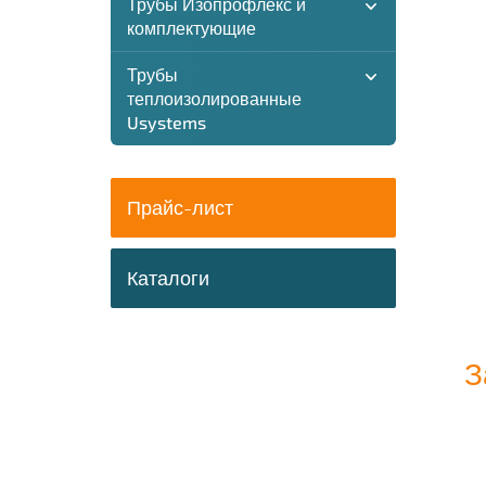
Трубы Изопрофлекс и
комплектующие
Трубы
теплоизолированные
Usystems
Прайс-лист
Каталоги
З