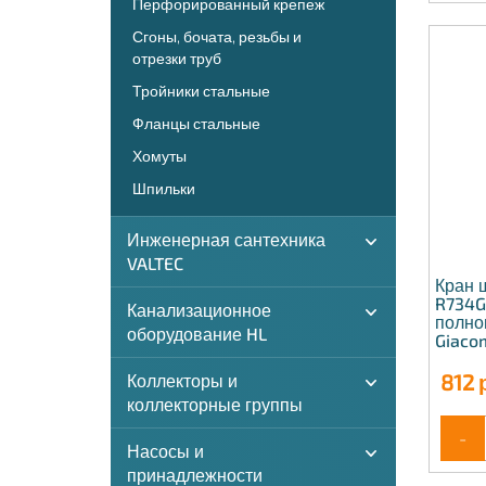
Перфорированный крепеж
Сгоны, бочата, резьбы и
отрезки труб
Тройники стальные
Фланцы стальные
Хомуты
Шпильки
Инженерная сантехника
VALTEC
Кран 
R734G
Канализационное
полно
оборудование HL
Giaco
812
р
Коллекторы и
коллекторные группы
-
Насосы и
принадлежности