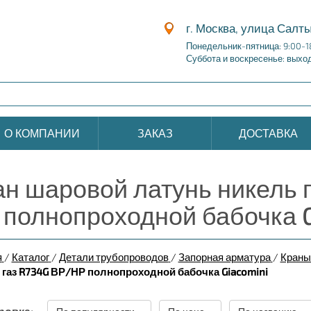
г. Москва, улица Салты
Понедельник-пятница: 9:00-1
Суббота и воскресенье: выхо
О КОМПАНИИ
ЗАКАЗ
ДОСТАВКА
ан шаровой латунь никель 
 полнопроходной бабочка G
я
/
Каталог
/
Детали трубопроводов
/
Запорная арматура
/
Краны
 газ R734G ВР/НР полнопроходной бабочка Giacomini