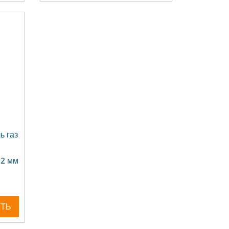
ь газ
32 мм
ИТЬ