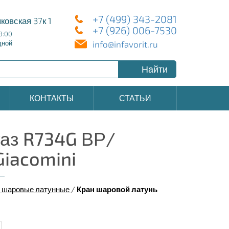
+7 (499) 343-2081
ковская 37к 1
+7 (926) 006-7530
8:00
info@infavorit.ru
дной
Найти
КОНТАКТЫ
СТАТЬИ
газ R734G ВР/
iacomini
 шаровые латунные
/
Кран шаровой латунь