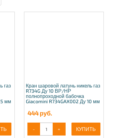
ь газ
Кран шаровой латунь никель газ
R734G Ду 10 ВР/НР
полнопроходной бабочка
25 мм
Giacomini R734GAX002 Ду 10 мм
444
руб.
ИТЬ
-
+
КУПИТЬ