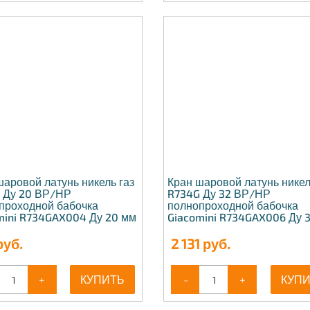
шаровой латунь никель газ
Кран шаровой латунь никел
 Ду 20 ВР/НР
R734G Ду 32 ВР/НР
проходной бабочка
полнопроходной бабочка
mini R734GAX004 Ду 20 мм
Giacomini R734GAX006 Ду 
уб.
2 131
руб.
+
КУПИТЬ
-
+
КУП