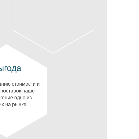
ыгода
нию стоимости и
 поставок наше
ение одно из
х на рынке