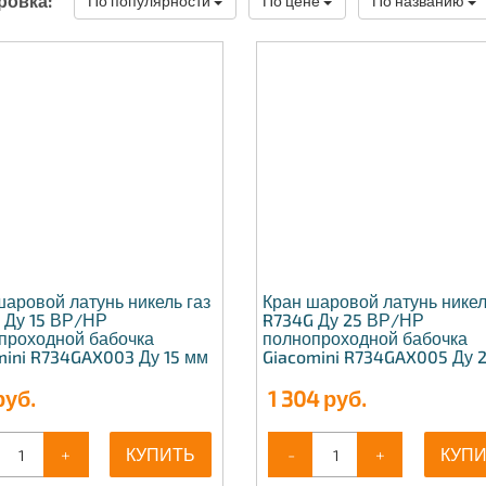
ровка:
По популярности
По цене
По названию
шаровой латунь никель газ
Кран шаровой латунь никел
 Ду 15 ВР/НР
R734G Ду 25 ВР/НР
проходной бабочка
полнопроходной бабочка
mini R734GAX003 Ду 15 мм
Giacomini R734GAX005 Ду 
уб.
1 304
руб.
+
КУПИТЬ
-
+
КУП