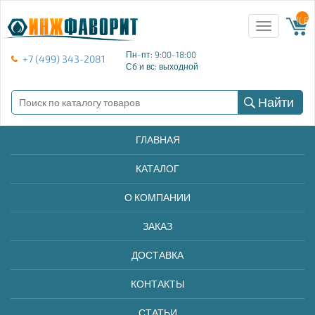
{{ E
Toggle
navigation
Пн-пт: 9:00-18:00
+7 (499) 343-2081
Сб и вс: выходной
Найти
ГЛАВНАЯ
КАТАЛОГ
О КОМПАНИИ
ЗАКАЗ
ДОСТАВКА
КОНТАКТЫ
СТАТЬИ