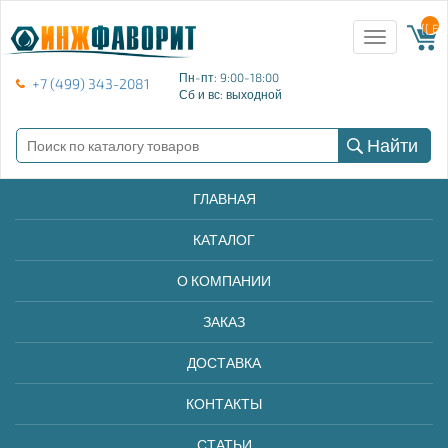
{{ E
Toggle
navigation
Пн-пт: 9:00-18:00
+7 (499) 343-2081
Сб и вс: выходной
Найти
ГЛАВНАЯ
КАТАЛОГ
О КОМПАНИИ
ЗАКАЗ
ДОСТАВКА
КОНТАКТЫ
СТАТЬИ