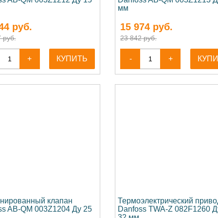
мм
44
руб.
15 974
руб.
 руб.
23 842 руб.
+
КУПИТЬ
-
+
КУП
нированный клапан
Термоэлектрический приво
ss AB-QM 003Z1204 Ду 25
Danfoss TWA-Z 082F1260 Д
32 мм