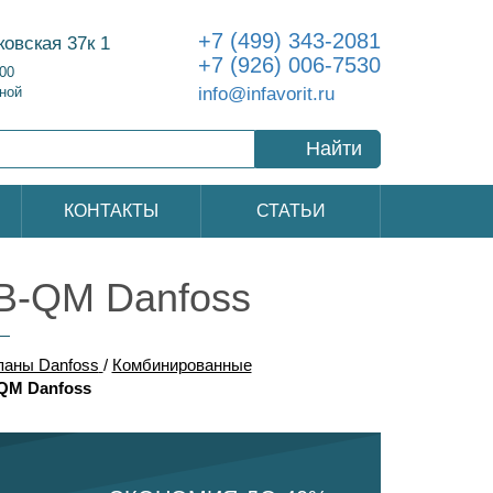
+7 (499) 343-2081
ковская 37к 1
+7 (926) 006-7530
:00
info@infavorit.ru
ной
Найти
КОНТАКТЫ
СТАТЬИ
B-QM Danfoss
паны Danfoss
/
Комбинированные
QM Danfoss