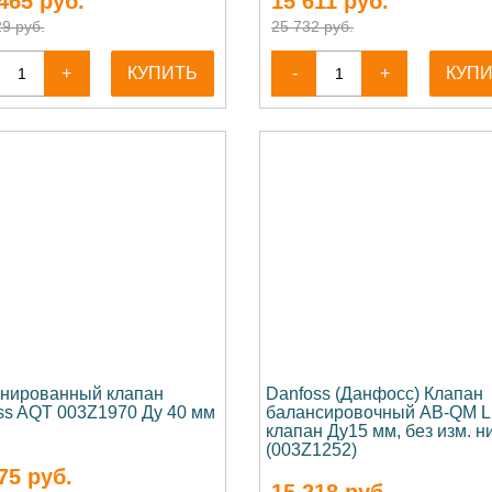
465
руб.
15 611
руб.
9 руб.
25 732 руб.
+
КУПИТЬ
-
+
КУП
нированный клапан
Danfoss (Данфосс) Клапан
ss AQT 003Z1970 Ду 40 мм
балансировочный AB-QM 
клапан Ду15 мм, без изм. н
(003Z1252)
75
руб.