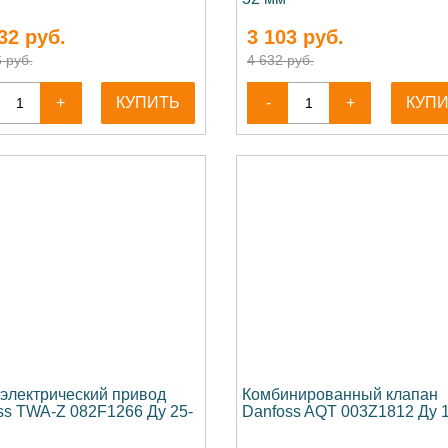
32
руб.
3 103
руб.
 руб.
4 632 руб.
+
КУПИТЬ
-
+
КУП
электрический привод
Комбинированный клапан
ss TWA-Z 082F1266 Ду 25-
Danfoss AQT 003Z1812 Ду 