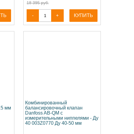
18 395 руб.
ИТЬ
-
+
КУПИТЬ
Комбинированный
15 мм
балансировочный клапан
Danfoss AB-QM c
измерительными ниппелями - Ду
40 003Z0770 Ду 40-50 мм