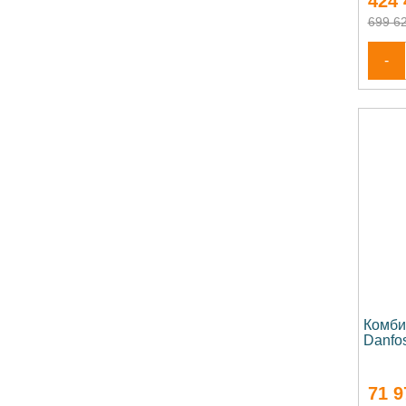
424 
699 62
-
Комби
Danfo
71 9