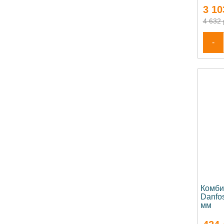
3 10
4 632 
-
Комби
Danfo
мм