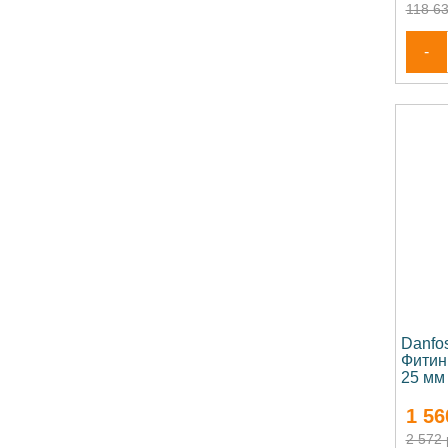
118 63
-
Danfo
Фитин
25 мм
1 56
2 572 