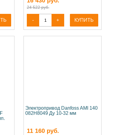
16 430
руб.
24 522 руб.
ИТЬ
-
+
КУПИТЬ
Электропривод Danfoss AMI 140
LF
082H8049 Ду 10-32 мм
ип.
11 160
руб.