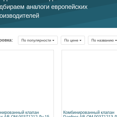
дбираем аналоги европейских
оизводителей
ровка:
По популярности
По цене
По названию
нированный клапан
Комбинированный клапан
ss AB-QM 003Z1212 Ду 15
Danfoss AB-QM 003Z1213 Д