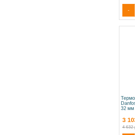
-
Термо
Danfo
32 мм
3 10
4 632 