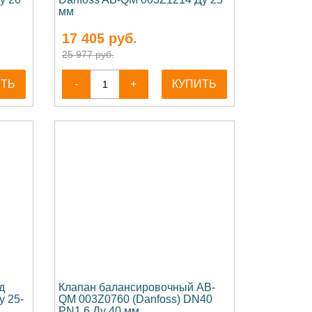
мм
17 405
руб.
25 977 руб.
ИТЬ
-
+
КУПИТЬ
д
Клапан балансировочный AB-
у 25-
QM 003Z0760 (Danfoss) DN40
PN1,6 Ду 40 мм