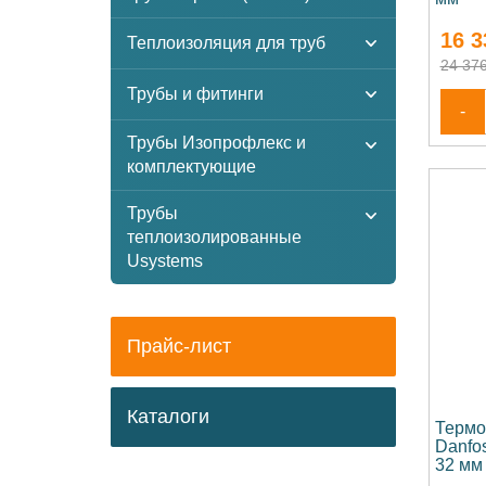
16 3
Теплоизоляция для труб
24 376
Трубы и фитинги
-
Трубы Изопрофлекс и
комплектующие
Трубы
теплоизолированные
Usystems
Прайс-лист
Каталоги
Термо
Danfo
32 мм