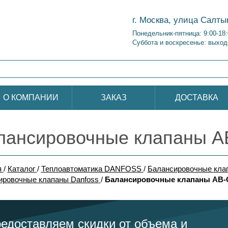
г. Москва, улица Салты
Понедельник-пятница: 9:00-18
Суббота и воскресенье: выход
О КОМПАНИИ
ЗАКАЗ
ДОСТАВКА
лансировочные клапаны A
я
/
Каталог
/
Теплоавтоматика DANFOSS
/
Балансировочные кла
ировочные клапаны Danfoss
/
Балансировочные клапаны AB-
едоставляем скидки от объема и