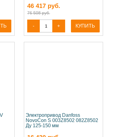
46 417
руб.
76 508 руб.
ИТЬ
-
+
КУПИТЬ
MV
Электропривод Danfoss
NovoCon S 003Z8502 082Z8502
Ду 125-150 мм