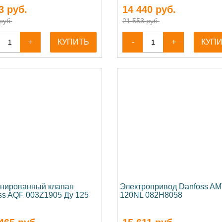
3
руб.
14 440
руб.
руб.
21 553 руб.
+
КУПИТЬ
-
+
КУП
нированный клапан
Электропривод Danfoss A
ss AQF 003Z1905 Ду 125
120NL 082H8058