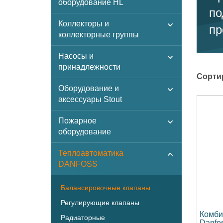
оборудование HL
по
Коллекторы и
пр
коллекторные группы
Насосы и
принадлежности
Сорти
Оборудование и
аксессуары Stout
Пожарное
оборудование
Теплоавтоматика
DANFOSS
Балансировочные клапаны
Регулирующие клапаны
Комби
Радиаторные
Danfo