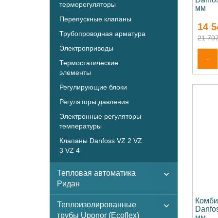
терморегуляторы
мм
Перепускные клапаны
14 5
Трубопроводная арматура
21 707
Электроприводы
-
Термостатические
элементы
Регулирующие блоки
Регуляторы давления
Электронные регуляторы
температуры
Клапаны Danfoss VZ 2 VZ
3 VZ 4
Тепловая автоматика
Ридан
Комби
Теплоизолированные
Danfo
трубы Uponor (Ecoflex)
мм