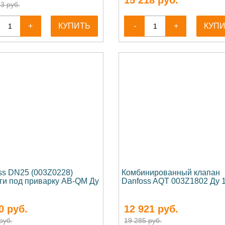
15 218
руб.
3 руб.
+
КУПИТЬ
-
+
КУП
ss DN25 (003Z0228)
Комбинированный клапан
ги под приварку AB-QM Ду
Danfoss AQT 003Z1802 Ду 
0
руб.
12 921
руб.
руб.
19 285 руб.