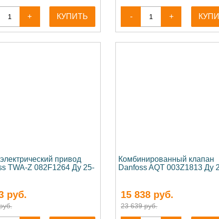
+
КУПИТЬ
-
+
КУП
электрический привод
Комбинированный клапан
ss TWA-Z 082F1264 Ду 25-
Danfoss AQT 003Z1813 Ду 
3
руб.
15 838
руб.
руб.
23 639 руб.