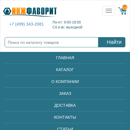
{{ E
Toggle
navigation
Пн-пт: 9:00-18:00
+7 (499) 343-2081
Сб и вс: выходной
Найти
ГЛАВНАЯ
КАТАЛОГ
О КОМПАНИИ
ЗАКАЗ
ДОСТАВКА
КОНТАКТЫ
СТАТЬИ