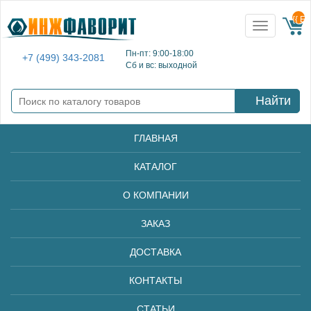
{{ E
Toggle
navigation
Пн-пт: 9:00-18:00
+7 (499) 343-2081
Сб и вс: выходной
Найти
ГЛАВНАЯ
КАТАЛОГ
О КОМПАНИИ
ЗАКАЗ
ДОСТАВКА
КОНТАКТЫ
СТАТЬИ