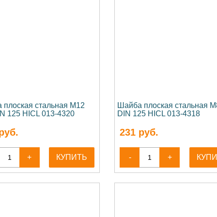
 плоская стальная М12
Шайба плоская стальная М
IN 125 HICL 013-4320
DIN 125 HICL 013-4318
руб.
231
руб.
+
КУПИТЬ
-
+
КУП