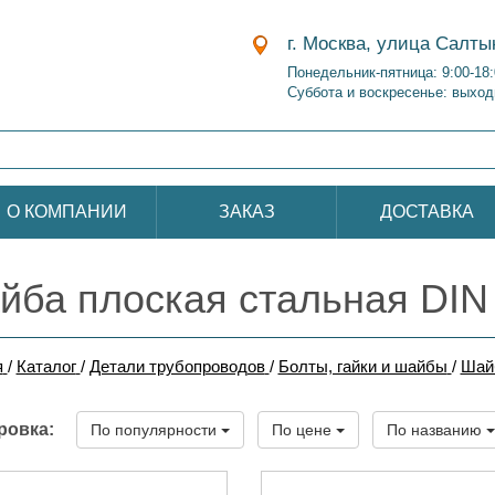
г. Москва, улица Салты
Понедельник-пятница: 9:00-18
Суббота и воскресенье: выход
О КОМПАНИИ
ЗАКАЗ
ДОСТАВКА
йба плоская стальная DIN
я
/
Каталог
/
Детали трубопроводов
/
Болты, гайки и шайбы
/
Шай
ровка:
По популярности
По цене
По названию