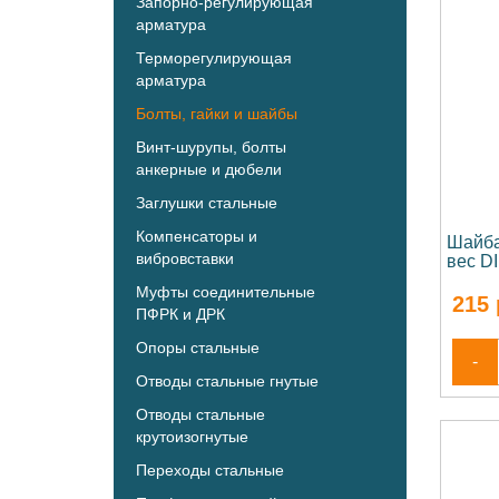
Запорно-регулирующая
арматура
Терморегулирующая
арматура
Болты, гайки и шайбы
Винт-шурупы, болты
анкерные и дюбели
Заглушки стальные
Компенсаторы и
Шайба
вибровставки
вес D
Муфты соединительные
215
ПФРК и ДРК
Опоры стальные
-
Отводы стальные гнутые
Отводы стальные
крутоизогнутые
Переходы стальные