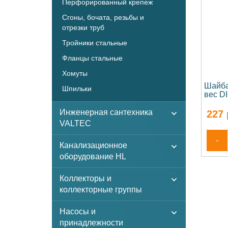
Перфорированный крепеж
Сгоны, бочата, резьбы и
отрезки труб
Тройники стальные
Фланцы стальные
Хомуты
Шайба
Шпильки
вес D
Инженерная сантехника
227
VALTEC
-
Канализационное
оборудование HL
Коллекторы и
коллекторные группы
Насосы и
принадлежности