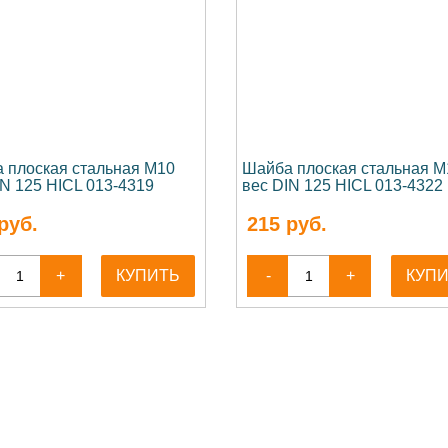
 плоская стальная М10
Шайба плоская стальная М
IN 125 HICL 013-4319
вес DIN 125 HICL 013-4322
руб.
215
руб.
+
КУПИТЬ
-
+
КУП