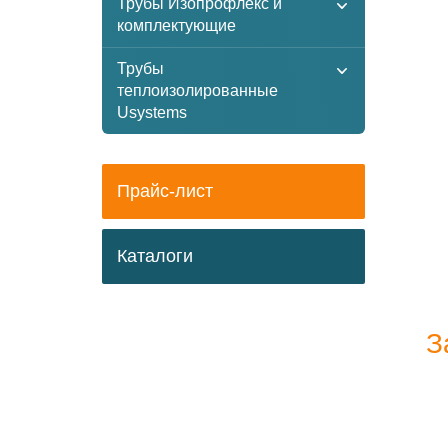
Трубы Изопрофлекс и
комплектующие
Трубы
теплоизолированные
Usystems
Прайс-лист
Каталоги
З