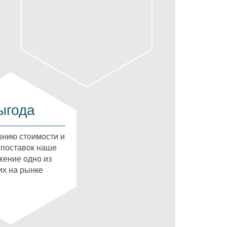
ыгода
нию стоимости и
 поставок наше
ение одно из
х на рынке