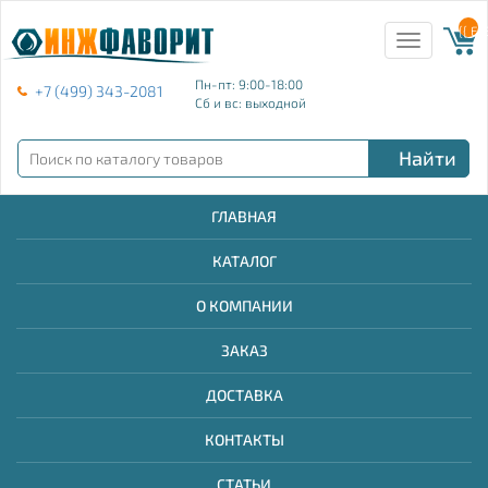
{{ E
Toggle
navigation
Пн-пт: 9:00-18:00
+7 (499) 343-2081
Сб и вс: выходной
Найти
ГЛАВНАЯ
КАТАЛОГ
О КОМПАНИИ
ЗАКАЗ
ДОСТАВКА
КОНТАКТЫ
СТАТЬИ