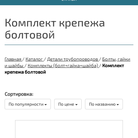
Комплект крепежа
болтовой
Главная
/
Каталог
/
Детали трубопроводов
/
Болты, гайки
и шайбы
/
Комплекты (болт+гайка+шайба)
/
Комплект
крепежа болтовой
Сортировка:
По популярности
По цене
По названию