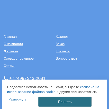
Главная
Каталог
О компании
Заказ
Доставка
Контакты
Словарь терминов
Вопрос-ответ
Статьи
+7 (499) 343-2081
Продолжая использовать наш сайт, вы даёте
согласие на
ООО «САНТЕХПОСТАВКА»
использование файлов cookie
и других пользовательских
ИНН: 7731286301
данных (включая IP-адрес, сведения о местоположении,
ОГРН: 1157746583092
Развернуть
устройстве, действиях на сайте и т. п.) для
Принять
121357, г. Москва, ул. Верейская, д. 29, стр. 35
функционирования сайта, проведения статистических