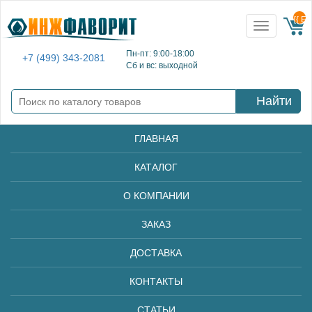
{{ E
Toggle
navigation
Пн-пт: 9:00-18:00
+7 (499) 343-2081
Сб и вс: выходной
Найти
ГЛАВНАЯ
КАТАЛОГ
О КОМПАНИИ
ЗАКАЗ
ДОСТАВКА
КОНТАКТЫ
СТАТЬИ