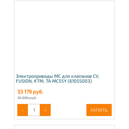
Электроприводы МС для клапанов CV,
FUSION, KTM, TA МС55Y (61055003)
33 179
руб.
36 866 руб.
-
+
КУПИТЬ