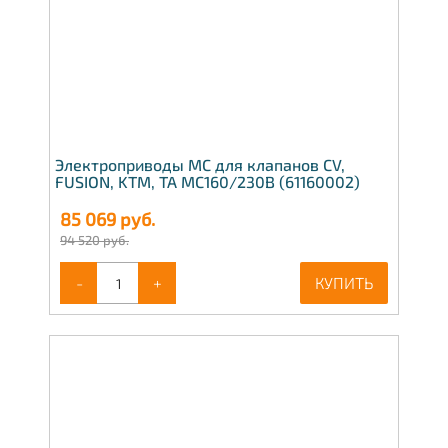
Электроприводы МС для клапанов CV,
FUSION, KTM, TA МС160/230В (61160002)
85 069
руб.
94 520 руб.
-
+
КУПИТЬ