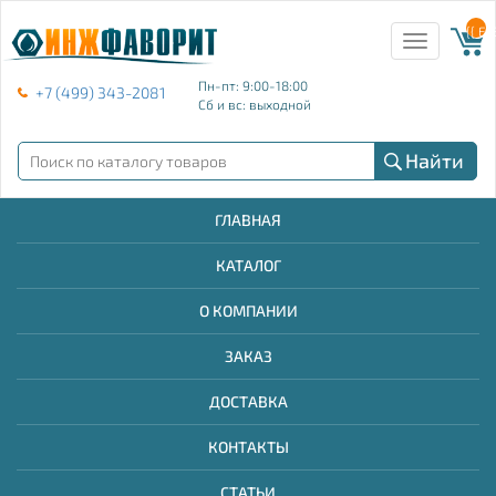
{{ E
Toggle
navigation
Пн-пт: 9:00-18:00
+7 (499) 343-2081
Сб и вс: выходной
Найти
ГЛАВНАЯ
КАТАЛОГ
О КОМПАНИИ
ЗАКАЗ
ДОСТАВКА
КОНТАКТЫ
СТАТЬИ