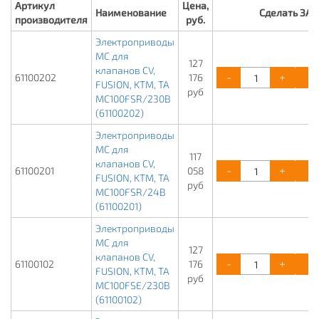
Артикул
Цена,
Наименование
Сделать ЗА
производителя
руб.
Электроприводы
МС для
127
клапанов CV,
-
+
61100202
176
FUSION, KTM, TA
руб
MC100FSR/230В
(61100202)
Электроприводы
МС для
117
клапанов CV,
-
+
61100201
058
FUSION, KTM, TA
руб
MC100FSR/24В
(61100201)
Электроприводы
МС для
127
клапанов CV,
-
+
61100102
176
FUSION, KTM, TA
руб
MC100FSE/230В
(61100102)