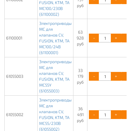
FUSION, KTM, TA
руб
МС100/230В
(61100002)
Электроприводы
МС для
63
клапанов CV,
-
+
61100001
928
FUSION, KTM, TA
руб
МС100/24В
(61100001)
Электроприводы
МС для
33
клапанов CV,
-
+
61055003
179
FUSION, KTM, TA
руб
МС55Y
(61055003)
Электроприводы
МС для
36
клапанов CV,
-
+
61055002
491
FUSION, KTM, TA
руб
МС55/230В
(61055002)