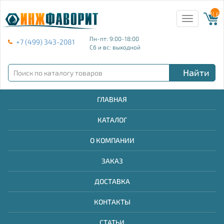
{{ E
Toggle
navigation
Пн-пт: 9:00-18:00
+7 (499) 343-2081
Сб и вс: выходной
Найти
ГЛАВНАЯ
КАТАЛОГ
О КОМПАНИИ
ЗАКАЗ
ДОСТАВКА
КОНТАКТЫ
СТАТЬИ