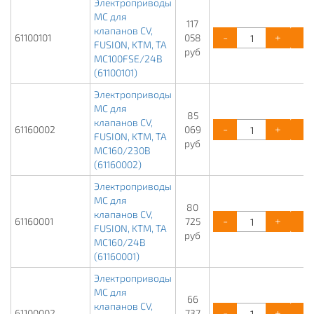
Электроприводы
МС для
117
клапанов CV,
-
+
61100101
058
FUSION, KTM, TA
руб
MC100FSE/24В
(61100101)
Электроприводы
МС для
85
клапанов CV,
-
+
61160002
069
FUSION, KTM, TA
руб
МС160/230В
(61160002)
Электроприводы
МС для
80
клапанов CV,
-
+
61160001
725
FUSION, KTM, TA
руб
МС160/24В
(61160001)
Электроприводы
МС для
66
клапанов CV,
-
+
61100002
737