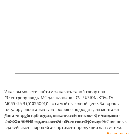
У нас вы можете найти и заказать такой товар как
"Электроприводы МС для клапанов CV, FUSION, KTM, TA
МС55/24В (61055001)" по самой выгодной цене. Запорно-
регулирующая арматура - хорошо подходят для монтажа
систем водоснабжения, канализационных и т.д. Мы давно
Детали трубопроводов - заказывайте в нашей компании
занимаемся комплектацией объектов ЖКХ и промышленных
ИНЖФАВОРИТ, с доставкой по России и странам СНГ.
зданий, имея широкий ассортимент продукции для систем:
отопления, водоснабжения, канализации и пожаротушения.
Развернуть