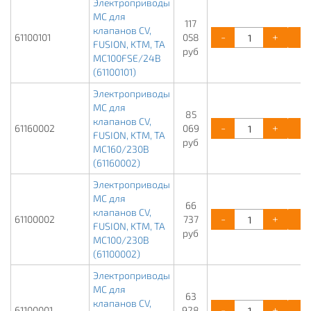
Электроприводы
МС для
117
клапанов CV,
-
+
61100101
058
FUSION, KTM, TA
руб
MC100FSE/24В
(61100101)
Электроприводы
МС для
85
клапанов CV,
-
+
61160002
069
FUSION, KTM, TA
руб
МС160/230В
(61160002)
Электроприводы
МС для
66
клапанов CV,
-
+
61100002
737
FUSION, KTM, TA
руб
МС100/230В
(61100002)
Электроприводы
МС для
63
клапанов CV,
-
+
61100001
928