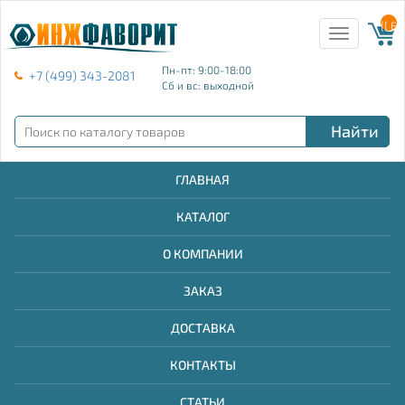
{{ E
Toggle
navigation
Пн-пт: 9:00-18:00
+7 (499) 343-2081
Сб и вс: выходной
Найти
ГЛАВНАЯ
КАТАЛОГ
О КОМПАНИИ
ЗАКАЗ
ДОСТАВКА
КОНТАКТЫ
СТАТЬИ