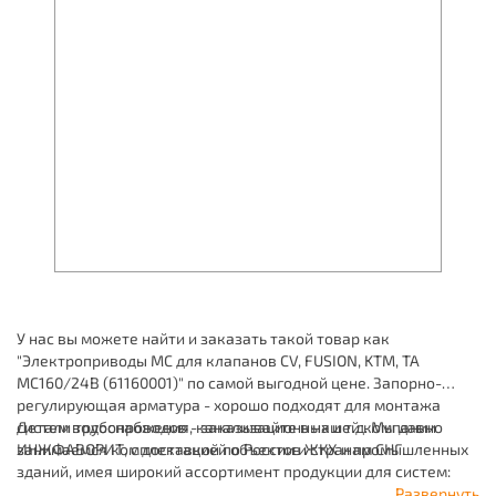
У нас вы можете найти и заказать такой товар как
"Электроприводы МС для клапанов CV, FUSION, KTM, TA
МС160/24В (61160001)" по самой выгодной цене. Запорно-
регулирующая арматура - хорошо подходят для монтажа
систем водоснабжения, канализационных и т.д. Мы давно
Детали трубопроводов - заказывайте в нашей компании
занимаемся комплектацией объектов ЖКХ и промышленных
ИНЖФАВОРИТ, с доставкой по России и странам СНГ.
зданий, имея широкий ассортимент продукции для систем:
отопления, водоснабжения, канализации и пожаротушения.
Развернуть