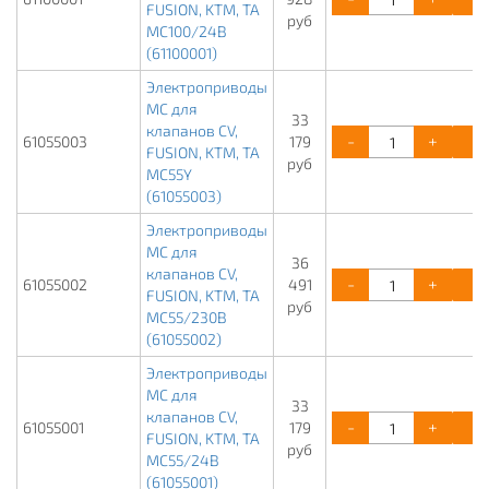
FUSION, KTM, TA
руб
МС100/24В
(61100001)
Электроприводы
МС для
33
клапанов CV,
-
+
61055003
179
FUSION, KTM, TA
руб
МС55Y
(61055003)
Электроприводы
МС для
36
клапанов CV,
-
+
61055002
491
FUSION, KTM, TA
руб
МС55/230В
(61055002)
Электроприводы
МС для
33
клапанов CV,
-
+
61055001
179
FUSION, KTM, TA
руб
МС55/24В
(61055001)