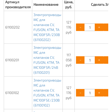
Артикул
Цена,
Наименование
Сделать ЗА
производителя
руб.
Электроприводы
МС для
127
клапанов CV,
-
+
61100202
176
FUSION, KTM, TA
руб
MC100FSR/230В
(61100202)
Электроприводы
МС для
117
клапанов CV,
-
+
61100201
058
FUSION, KTM, TA
руб
MC100FSR/24В
(61100201)
Электроприводы
МС для
127
клапанов CV,
-
+
61100102
176
FUSION, KTM, TA
руб
MC100FSE/230В
(61100102)