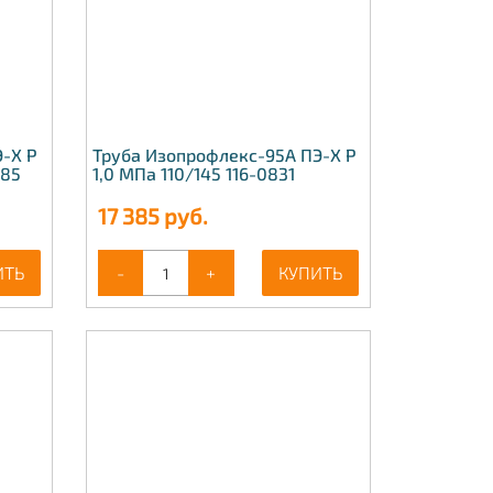
-Х Р
Труба Изопрофлекс-95А ПЭ-Х Р
685
1,0 МПа 110/145 116-0831
17 385
руб.
ИТЬ
-
+
КУПИТЬ