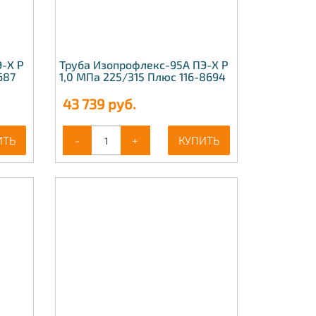
-Х Р
Труба Изопрофлекс-95А ПЭ-Х Р
687
1,0 МПа 225/315 Плюс 116-8694
43 739
руб.
ИТЬ
-
+
КУПИТЬ