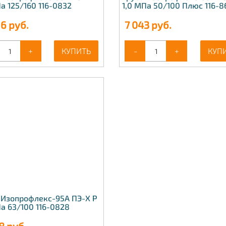
а 125/160 116-0832
1,0 МПа 50/100 Плюс 116-
16
руб.
7 043
руб.
+
КУПИТЬ
-
+
КУП
 Изопрофлекс-95А ПЭ-Х Р
Па 63/100 116-0828