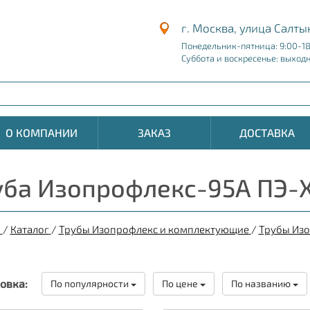
г. Москва, улица Салты
Понедельник-пятница: 9:00-1
Суббота и воскресенье: выход
О КОМПАНИИ
ЗАКАЗ
ДОСТАВКА
уба Изопрофлекс-95А ПЭ-Х
я
/
Каталог
/
Трубы Изопрофлекс и комплектующие
/
Трубы Из
овка:
По популярности
По цене
По названию