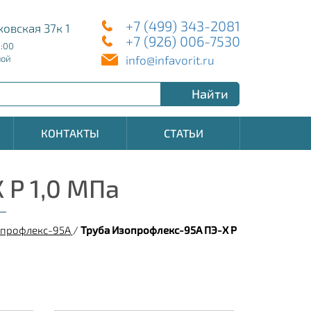
+7 (499) 343-2081
ковская 37к 1
+7 (926) 006-7530
8:00
info@infavorit.ru
ной
Найти
КОНТАКТЫ
СТАТЬИ
 Р 1,0 МПа
опрофлекс-95А
/
Труба Изопрофлекс-95А ПЭ-Х Р