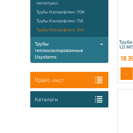
теплотрасс
Трубы Изопрофлекс-115А
Трубы Изопрофлекс-75А
Трубы Изопрофлекс-95А
Труба
Трубы
1,0 М
теплоизолированные
Usystems
18 3
-
Прайс-лист
Каталоги