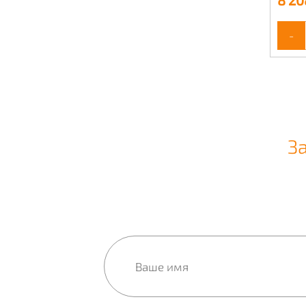
8 20
-
З