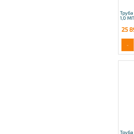
Труба
1,0 М
25 8
-
Труба