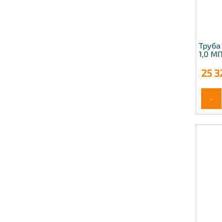
Труба
1,0 М
25 3
-