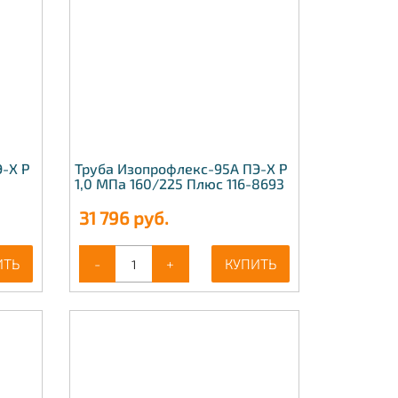
-Х Р
Труба Изопрофлекс-95А ПЭ-Х Р
1,0 МПа 160/225 Плюс 116-8693
31 796
руб.
ИТЬ
-
+
КУПИТЬ