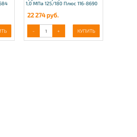
8684
1,0 МПа 125/180 Плюс 116-8690
22 274
руб.
ИТЬ
-
+
КУПИТЬ