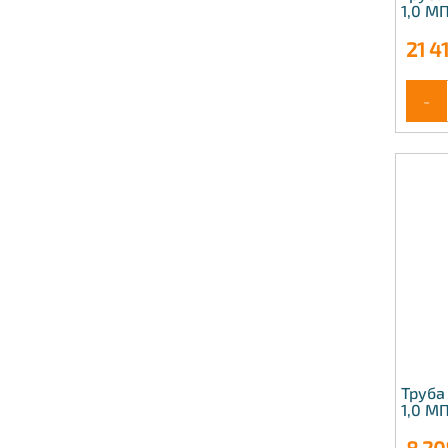
1,0 МП
21 4
-
Труба
1,0 М