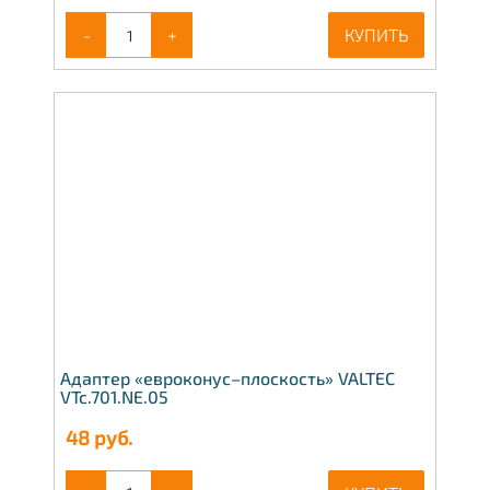
-
+
КУПИТЬ
Адаптер «евроконус–плоскость» VALTEC
VTc.701.NE.05
48
руб.