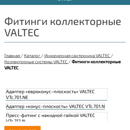
Фитинги коллекторные
VALTEC
Главная
/
Каталог
/
Инженерная сантехника VALTEC
/
Коллекторные системы VALTEC
/
Фитинги коллекторные
VALTEC
Адаптер «евроконус–плоскость» VALTEC
VTc.701.NE
Адаптер «конус–плоскость» VALTEC VTc.701.N
Пресс-фитинг с накидной гайкой VALTEC
VTc.712.N
Пресс-фитинг с накидной гайкой под