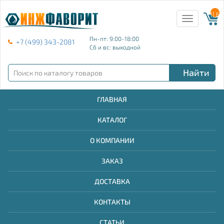
{{ E
Toggle
navigation
Пн-пт: 9:00-18:00
+7 (499) 343-2081
Сб и вс: выходной
Найти
ГЛАВНАЯ
КАТАЛОГ
О КОМПАНИИ
ЗАКАЗ
ДОСТАВКА
КОНТАКТЫ
СТАТЬИ