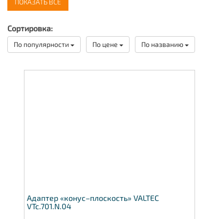
ПОКАЗАТЬ ВСЕ
«евроконус» VALTEC VTc.712.NE
Фитинг коллекторный для полиэтиленовой
Сортировка:
трубы VALTEC VTc.709.N
По популярности
По цене
По названию
Фитинг коллекторный обжимной для медной
трубы VALTEC VTc.711.N
Фитинг коллекторный обжимной для
металлополимерной трубы VALTEC VTc.710.N
Адаптер «конус–плоскость» VALTEC
VTc.701.N.04