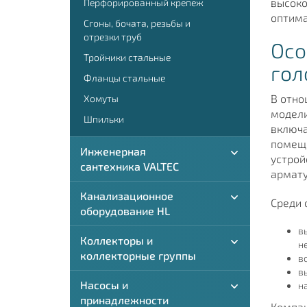
высоко
Перфорированный крепеж
оптима
Сгоны, бочата, резьбы и
отрезки труб
Осо
Тройники стальные
гол
Фланцы стальные
В отно
Хомуты
модели
Шпильки
включа
помеще
Инженерная
устрой
сантехника VALTEC
армату
Канализационное
Среди 
оборудование HL
в
Коллекторы и
не
коллекторные группы
в
в
Насосы и
н
принадлежности
Компан