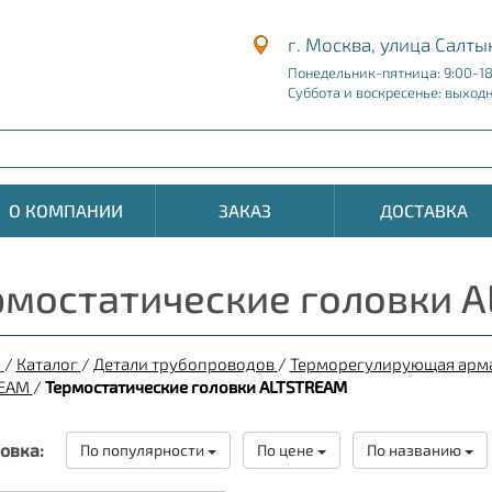
г. Москва, улица Салты
Понедельник-пятница: 9:00-1
Суббота и воскресенье: выход
О КОМПАНИИ
ЗАКАЗ
ДОСТАВКА
рмостатические головки 
я
/
Каталог
/
Детали трубопроводов
/
Терморегулирующая арм
EAM
/
Термостатические головки ALTSTREAM
овка:
По популярности
По цене
По названию