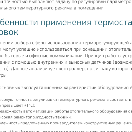
й точностью выполняют задачу по регулировки параметро
льного температурного режима в помещении.
бенности применения термост
овок
шении выбора сферы использования терморегулирующей 
 могут успешно использоваться при оснащении отопитель
я бытовые и офисные коммуникации. Принцип работы устр
нии с помощью внутренних и выносных датчиков (возмож
ств). Данные анализирует контроллер, по сигналу которог
ры.
основных эксплуатационных характеристик оборудования 
ысокую точность регулировки температурного режима в соответств
 превышает ±1 °С);
озможность автоматизации работы отопительного оборудования с 
ысокая ремонтопригодность техники;
адежность предложенных производителем конструктивных решений (
ия «ИнжФаворит» предлагает возможность по оптимальны