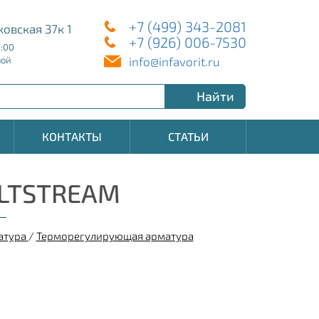
+7 (499) 343-2081
ковская 37к 1
+7 (926) 006-7530
8:00
info@infavorit.ru
ной
Найти
КОНТАКТЫ
СТАТЬИ
ALTSTREAM
атура
/
Терморегулирующая арматура