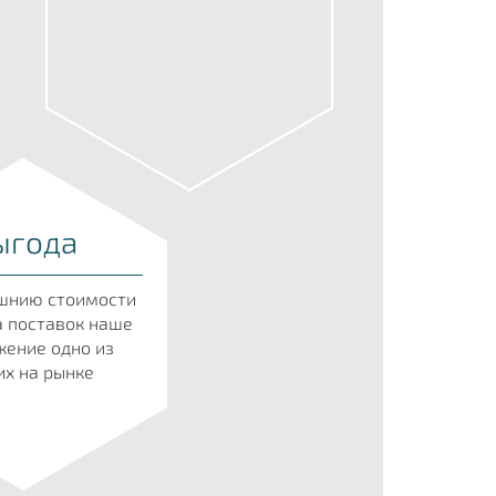
ыгода
шнию стоимости
а поставок наше
ение одно из
х на рынке