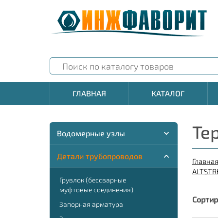
ГЛАВНАЯ
КАТАЛОГ
Те
Водомерные узлы
Детали трубопроводов
Главна
ALTSTR
Грувлок (бессварные
муфтовые соединения)
Сортир
Запорная арматура