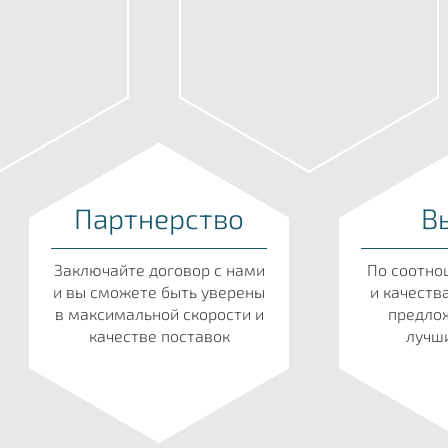
Партнерство
В
Заключайте договор с нами
По соотно
и вы сможете быть уверены
и качеств
в максимальной скорости и
предлож
качестве поставок
лучши