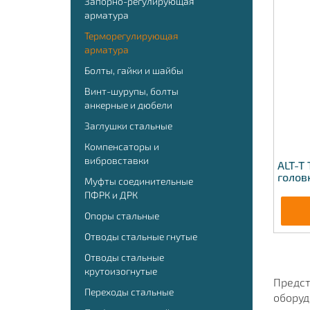
Запорно-регулирующая
арматура
Терморегулирующая
арматура
Болты, гайки и шайбы
Винт-шурупы, болты
анкерные и дюбели
Заглушки стальные
Компенсаторы и
вибровставки
ALT-T
голов
Муфты соединительные
ПФРК и ДРК
Опоры стальные
Отводы стальные гнутые
Отводы стальные
крутоизогнутые
Предст
Переходы стальные
оборуд