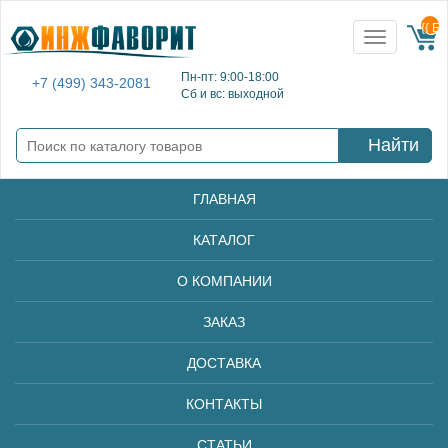
{{ E
Toggle
navigation
Пн-пт: 9:00-18:00
+7 (499) 343-2081
Сб и вс: выходной
Найти
ГЛАВНАЯ
КАТАЛОГ
О КОМПАНИИ
ЗАКАЗ
ДОСТАВКА
КОНТАКТЫ
СТАТЬИ