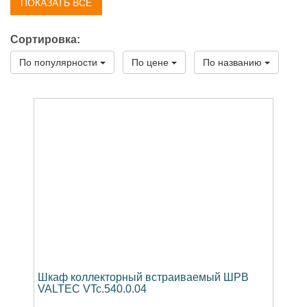
ПОКАЗАТЬ ВСЕ
VALTEC VTc.541.0
Шкаф коллекторный пристраиваемый ШРНУ
Сортировка:
VALTEC VTc.541.U
По популярности
По цене
По названию
Шкаф коллекторный встраиваемый ШРВ
VALTEC VTc.540.0.04